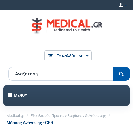
Το καλάθι μου
ΜΕΝΟΎ
/
/
Medical.gr
Εξοπλισμός Πρώτων Βοηθειών & Διάσωσης
Μάσκες Ανάνηψης - CPR