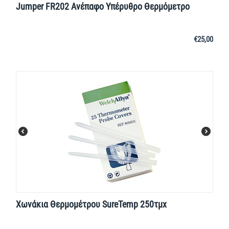
Jumper FR202 Ανέπαφο Υπέρυθρο Θερμόμετρο
€
25,00
Χωνάκια Θερμομέτρου SureTemp 250τμχ