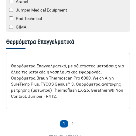
Aranet
Jumper Medical Equipment
Pod Technical
GIMA
Sigma Medical
Θερμόμετρα Επαγγελματικά
Medisana
Θερμόμετρα Επαγγελματικά, με αξιόπιστες μετρήσεις για
όλες τις ιατρικές ή νοσηλευτικές εφαρμογές.
Θερμόμετρα Braun Thermoscan Pro 6000, Welch Allyn
SureTemp Plus, TYCOS Genius™ 3. Θερμόμετρα ανέπαφης
μέτρησης (μετώπου) Thermoflash LX-26, Geratherm® Non
Contact, Jumper FR412.
1
2