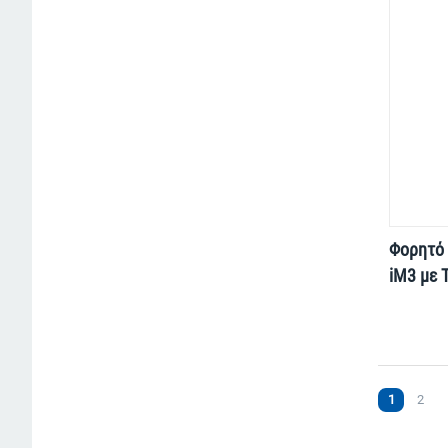
Φορητό 
iM3 με 
1
2