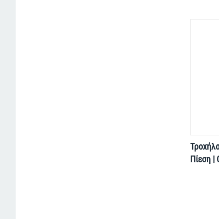
Τροχήλα
Πίεση |