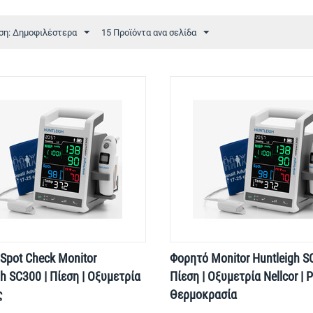
ση: Δημοφιλέστερα
15 Προϊόντα ανα σελίδα
Spot Check Monitor
Φορητό Monitor Huntleigh S
gh SC300 | Πίεση | Οξυμετρία
Πίεση | Οξυμετρία Nellcor | 
ς
Θερμοκρασία