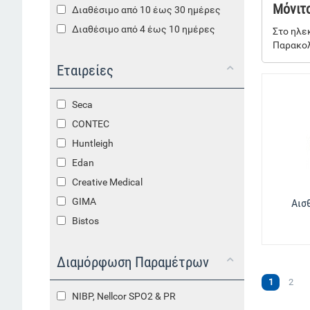
Μόνιτ
Διαθέσιμο από 10 έως 30 ημέρες
Διαθέσιμο από 4 έως 10 ημέρες
Στο ηλε
Παρακολο
Εταιρείες
Seca
CONTEC
Huntleigh
Edan
Creative Medical
GIMA
Αισ
Bistos
Διαμόρφωση Παραμέτρων
1
2
NIBP, Nellcor SPO2 & PR