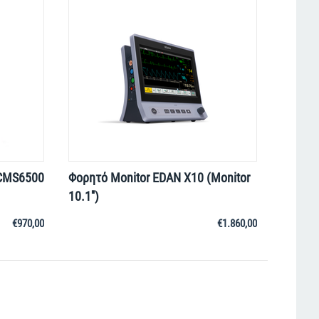
 CMS6500
Φορητό Monitor EDAN X10 (Monitor
10.1'')
€
970,00
€
1.860,00