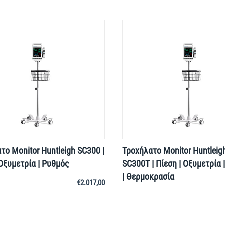
το Monitor Huntleigh SC300 |
Τροχήλατο Monitor Huntleig
 Οξυμετρία | Ρυθμός
SC300T | Πίεση | Οξυμετρία 
| Θερμοκρασία
€
2.017,00