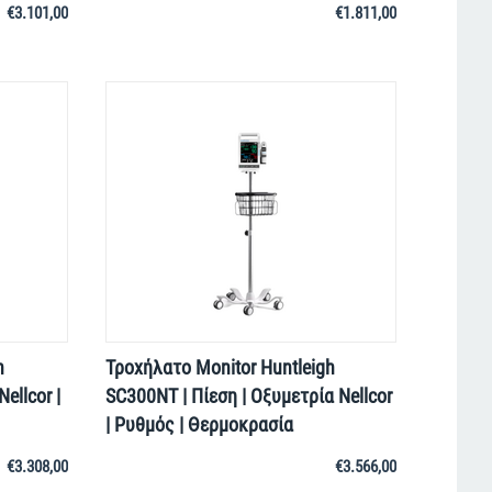
€
3.101,00
€
1.811,00
h
Τροχήλατο Monitor Huntleigh
ellcor |
SC300NT | Πίεση | Οξυμετρία Nellcor
| Ρυθμός | Θερμοκρασία
€
3.308,00
€
3.566,00