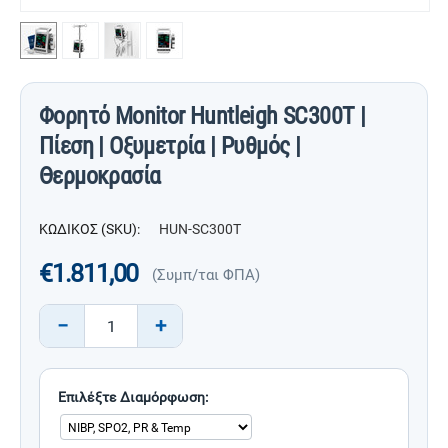
Φορητό Monitor Huntleigh SC300T |
Πίεση | Οξυμετρία | Ρυθμός |
Θερμοκρασία
ΚΩΔΙΚΟΣ (SKU):
HUN-SC300T
€
1.811,00
(Συμπ/ται ΦΠΑ)
−
+
Επιλέξτε Διαμόρφωση: