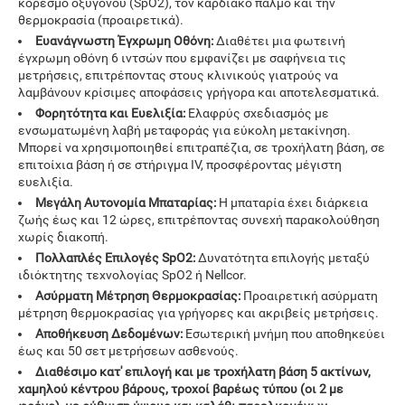
κορεσμό οξυγόνου (SpO2), τον καρδιακό παλμό και την
θερμοκρασία (προαιρετικά).
Ευανάγνωστη Έγχρωμη Οθόνη:
Διαθέτει μια φωτεινή
έγχρωμη οθόνη 6 ιντσών που εμφανίζει με σαφήνεια τις
μετρήσεις, επιτρέποντας στους κλινικούς γιατρούς να
λαμβάνουν κρίσιμες αποφάσεις γρήγορα και αποτελεσματικά.
Φορητότητα και Ευελιξία:
Ελαφρύς σχεδιασμός με
ενσωματωμένη λαβή μεταφοράς για εύκολη μετακίνηση.
Μπορεί να χρησιμοποιηθεί επιτραπέζια, σε τροχήλατη βάση, σε
επιτοίχια βάση ή σε στήριγμα IV, προσφέροντας μέγιστη
ευελιξία.
Μεγάλη Αυτονομία Μπαταρίας:
Η μπαταρία έχει διάρκεια
ζωής έως και 12 ώρες, επιτρέποντας συνεχή παρακολούθηση
χωρίς διακοπή.
Πολλαπλές Επιλογές SpO2:
Δυνατότητα επιλογής μεταξύ
ιδιόκτητης τεχνολογίας SpO2 ή Nellcor.
Ασύρματη Μέτρηση Θερμοκρασίας:
Προαιρετική ασύρματη
μέτρηση θερμοκρασίας για γρήγορες και ακριβείς μετρήσεις.
Αποθήκευση Δεδομένων:
Εσωτερική μνήμη που αποθηκεύει
έως και 50 σετ μετρήσεων ασθενούς.
Διαθέσιμο κατ' επιλογή και με τροχήλατη βάση 5 ακτίνων,
χαμηλού κέντρου βάρους, τροχοί βαρέως τύπου (οι 2 με