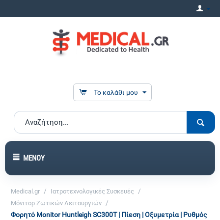
Το καλάθι μου
ΜΕΝΟΎ
/
/
Medical.gr
Ιατροτεχνολογικές Συσκευές
/
Μόνιτορ Ζωτικών Λειτουργιών
Φορητό Monitor Huntleigh SC300T | Πίεση | Οξυμετρία | Ρυθμός