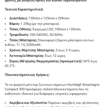
φρένο), με ρύθμιση ύψους και καλάθι παρελκομένων.
Τεχνικά Χαρακτηριστικά:
Διαστάσεις:
130mm x 125mm x 299mm.
Βάρος:
1.25kg (με την μπαταρία).
Τύπος Οθόνης:
Έγχρωμη LED, 100mm x 120mm.
Τροφοδοσία:
100-240VAC, 50/60Hz.
Τύπος Μπαταρίας:
Επαναφορτιζόμενη μπαταρία ιόντων
λιθίου, 11.1V, 2200mAh.
Χρόνος Φόρτισης Μπαταρίας:
3 έως 5.5 ώρες.
Αυτονομία Μπαταρίας:
Έως 12 ώρες.
Εύρος Μέτρησης Θερμοκρασίας (προαιρετικό):
34°C έως
42.2°C.
Πλεονεκτήματα και Χρήσεις:
Το το φορητό μόνιτορ ζωτικών σημείων Huntleigh Smartsigns
Compact 300 προσφέρει πολλά πλεονεκτήματα που το
καθιστούν ιδανικό για διάφορες ιατρικές εφαρμογές:
Ακρίβεια και Αξιοπιστία:
Παρέχει ακριβείς και αξιόπιστες