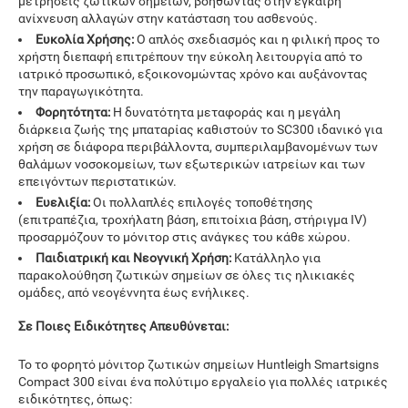
μετρήσεις ζωτικών σημείων, βοηθώντας στην έγκαιρη
ανίχνευση αλλαγών στην κατάσταση του ασθενούς.
Ευκολία Χρήσης:
Ο απλός σχεδιασμός και η φιλική προς το
χρήστη διεπαφή επιτρέπουν την εύκολη λειτουργία από το
ιατρικό προσωπικό, εξοικονομώντας χρόνο και αυξάνοντας
την παραγωγικότητα.
Φορητότητα:
Η δυνατότητα μεταφοράς και η μεγάλη
διάρκεια ζωής της μπαταρίας καθιστούν το SC300 ιδανικό για
χρήση σε διάφορα περιβάλλοντα, συμπεριλαμβανομένων των
θαλάμων νοσοκομείων, των εξωτερικών ιατρείων και των
επειγόντων περιστατικών.
Ευελιξία:
Οι πολλαπλές επιλογές τοποθέτησης
(επιτραπέζια, τροχήλατη βάση, επιτοίχια βάση, στήριγμα IV)
προσαρμόζουν το μόνιτορ στις ανάγκες του κάθε χώρου.
Παιδιατρική και Νεογνική Χρήση:
Κατάλληλο για
παρακολούθηση ζωτικών σημείων σε όλες τις ηλικιακές
ομάδες, από νεογέννητα έως ενήλικες.
Σε Ποιες Ειδικότητες Απευθύνεται:
Το το φορητό μόνιτορ ζωτικών σημείων Huntleigh Smartsigns
Compact 300 είναι ένα πολύτιμο εργαλείο για πολλές ιατρικές
ειδικότητες, όπως: