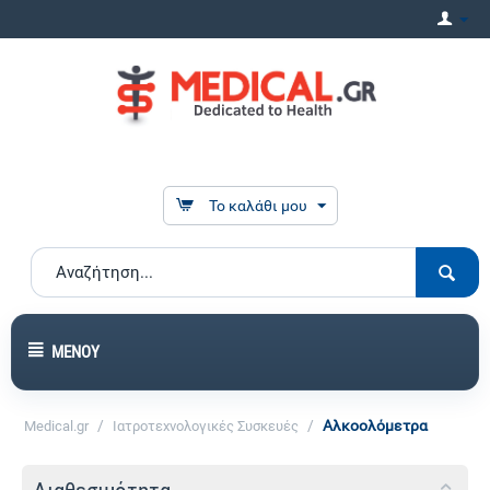
Το καλάθι μου
ΜΕΝΟΎ
/
/
Αλκοολόμετρα
Medical.gr
Ιατροτεχνολογικές Συσκευές