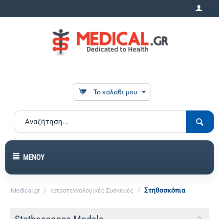
Το καλάθι μου
ΜΕΝΟΎ
/
/
Στηθοσκόπια
Medical.gr
Ιατροτεχνολογικές Συσκευές