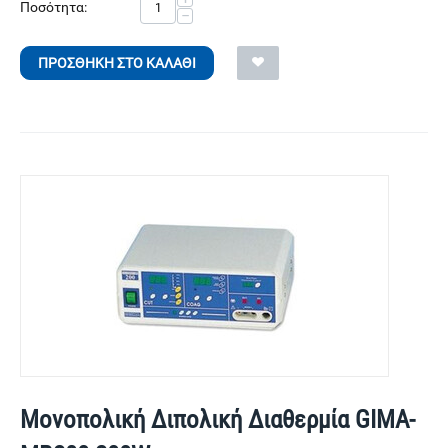
Ποσότητα:
−
ΠΡΟΣΘΉΚΗ ΣΤΟ ΚΑΛΆΘΙ
Μονοπολική Διπολική Διαθερμία GIMA-