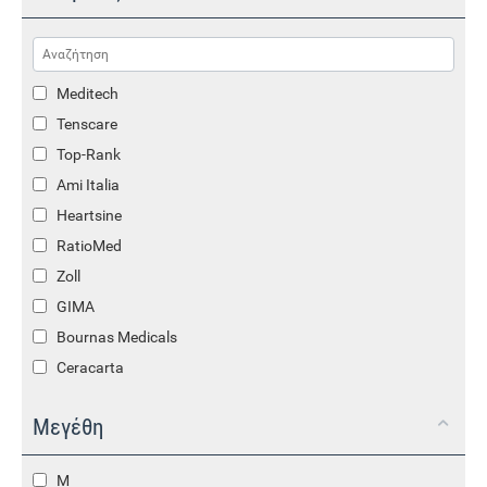
Meditech
Tenscare
Top-Rank
Ami Italia
Heartsine
RatioMed
Zoll
GIMA
Bournas Medicals
Ceracarta
Mindray
Μεγέθη
Ambu
M