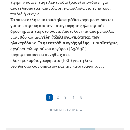
Υψηλής ποιότητας ηλεκτρόδια (pads) απινιδωτή για
αποτελεσματική απινίδωση, κατάλληλα για ενήλικες,
παιδιά ή νεογνά.
Τα αυτοκόλλητα
ιατρικά ηλεκτρόδια
χρησιμοποιούνται
για τη μέτρηση και την καταγραφή της ηλεκτρικής
δραστηριότητας στο σώμα. Αποτελούνται από μέταλλο,
μόλυβδο και μια
γέλη (τζελ) αγωγιμότητας των
ηλεκτρόδιων
. Τα
ηλεκτρόδια υγρής γέλης
με αισθητήρες
αργύρου/χλωριούχου αργύρου (Ag/AgCl)
χρησιμοποιούνται συνήθως στα
ηλεκτροκαρδιογραφήματα (ΗΚΓ) για τη λήψη
βιοηλεκτρικών σημάτων και την καταγραφή τους.
1
2
3
4
5
ΕΠΟΜΕΝΗ ΣΕΛΙΔΑ