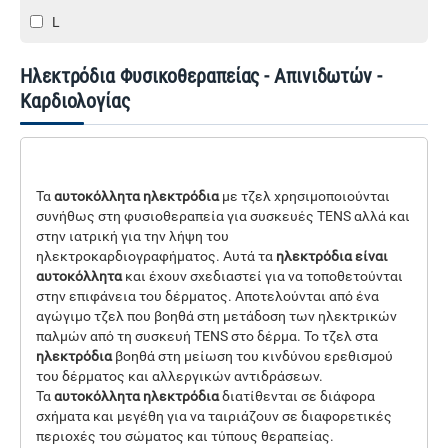
L
Ηλεκτρόδια Φυσικοθεραπείας - Απινιδωτών -
Καρδιολογίας
Τα
αυτοκόλλητα ηλεκτρόδια
με τζελ χρησιμοποιούνται
συνήθως στη φυσιοθεραπεία για συσκευές TENS αλλά και
στην ιατρική για την λήψη του
ηλεκτροκαρδιογραφήματος. Αυτά τα
ηλεκτρόδια είναι
αυτοκόλλητα
και έχουν σχεδιαστεί για να τοποθετούνται
στην επιφάνεια του δέρματος. Αποτελούνται από ένα
αγώγιμο τζελ που βοηθά στη μετάδοση των ηλεκτρικών
παλμών από τη συσκευή TENS στο δέρμα. Το τζελ στα
ηλεκτρόδια
βοηθά στη μείωση του κινδύνου ερεθισμού
του δέρματος και αλλεργικών αντιδράσεων.
Τα
αυτοκόλλητα
ηλεκτρόδια
διατίθενται
σε
διάφορα
σχήματα
και
μεγέθη
για
να
ταιριάζουν
σε
διαφορετικές
περιοχές
του
σώματος
και
τύπους
θεραπείας.