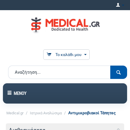
Το καλάθι μου
ΜΕΝΟΎ
/
/
Αντιμικροβιακοί Τάπητες
Medical.gr
Ιατρικά Αναλώσιμα