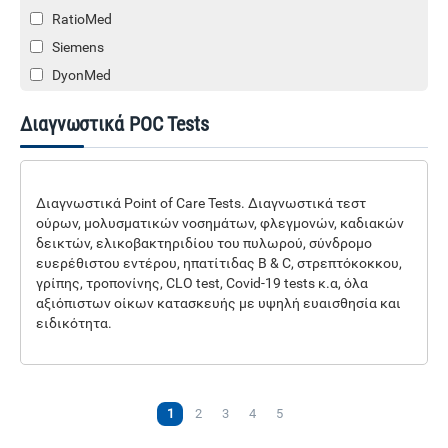
RatioMed
Siemens
DyonMed
GIMA
Διαγνωστικά POC Tests
Dialab
GenBody
Mascia Brunelli S.p.A.
Διαγνωστικά Point of Care Tests. Διαγνωστικά τεστ
Sigma Medical
ούρων, μολυσματικών νοσημάτων, φλεγμονών, καδιακών
δεικτών, ελικοβακτηριδίου του πυλωρού, σύνδρομο
Winnoz
ευερέθιστου εντέρου, ηπατίτιδας B & C, στρεπτόκοκκου,
γρίπης, τροπονίνης, CLO test, Covid-19 tests κ.α, όλα
αξιόπιστων οίκων κατασκευής με υψηλή ευαισθησία και
ειδικότητα.
1
2
3
4
5