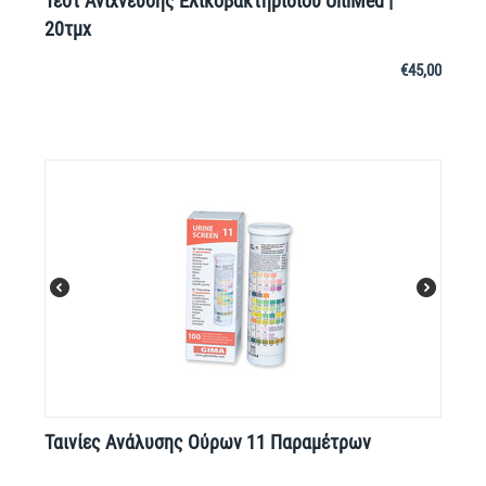
Τεστ Ανίχνευσης Ελικοβακτηριδίου UltiMed |
20τμχ
€
45,00
Ταινίες Ανάλυσης Ούρων 11 Παραμέτρων