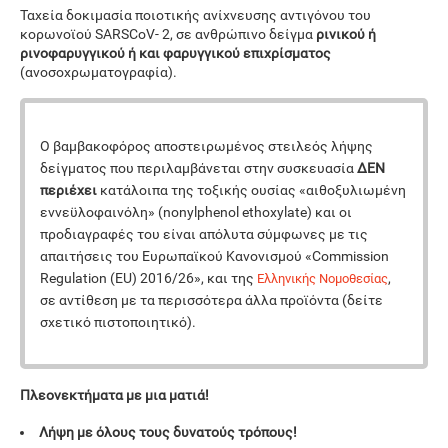
Ταχεία δοκιμασία ποιοτικής ανίχνευσης αντιγόνου του
κορωνοϊού SARSCoV- 2, σε ανθρώπινο δείγμα
ρινικού ή
ρινοφαρυγγικού ή και φαρυγγικού επιχρίσματος
(ανοσοχρωματογραφία).
Ο βαμβακοφόρος αποστειρωμένος στειλεός λήψης
δείγματος που περιλαμβάνεται στην συσκευασία
ΔΕΝ
περιέχει
κατάλοιπα της τοξικής ουσίας «αιθοξυλιωμένη
εννεϋλοφαινόλη» (nonylphenol ethoxylate) και οι
προδιαγραφές του είναι απόλυτα σύμφωνες με τις
απαιτήσεις του Ευρωπαϊκού Κανονισμού «Commission
Regulation (EU) 2016/26», και της
,
Ελληνικής Νομοθεσίας
σε αντίθεση με τα περισσότερα άλλα προϊόντα (δείτε
σχετικό πιστοποιητικό).
Πλεονεκτήματα με μια ματιά!
Λήψη με όλους τους δυνατούς τρόπους!