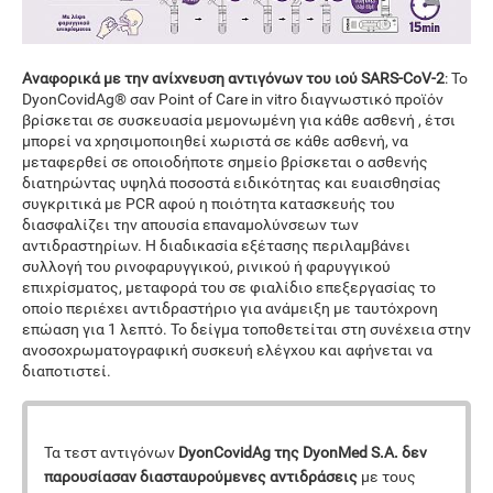
Αναφορικά με την ανίχνευση αντιγόνων του ιού SARS-CoV-2
: Το
DyonCovidAg® σαν Point of Care in vitro διαγνωστικό προϊόν
βρίσκεται σε συσκευασία μεμονωμένη για κάθε ασθενή , έτσι
μπορεί να χρησιμοποιηθεί χωριστά σε κάθε ασθενή, να
μεταφερθεί σε οποιοδήποτε σημείο βρίσκεται ο ασθενής
διατηρώντας υψηλά ποσοστά ειδικότητας και ευαισθησίας
συγκριτικά με PCR αφού η ποιότητα κατασκευής του
διασφαλίζει την απουσία επαναμολύνσεων των
αντιδραστηρίων. Η διαδικασία εξέτασης περιλαμβάνει
συλλογή του ρινοφαρυγγικού, ρινικού ή φαρυγγικού
επιχρίσματος, μεταφορά του σε φιαλίδιο επεξεργασίας το
οποίο περιέχει αντιδραστήριο για ανάμειξη με ταυτόχρονη
επώαση για 1 λεπτό. Το δείγμα τοποθετείται στη συνέχεια στην
ανοσοχρωματογραφική συσκευή ελέγχου και αφήνεται να
διαποτιστεί.
Τα τεστ αντιγόνων
DyonCovidAg της DyonMed S.A.
δεν
παρουσίασαν διασταυρούμενες αντιδράσεις
με τους