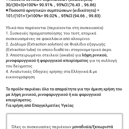
30/(30+3)×100%= 90.91%，95%Cl (76.43，96.86)
◾ Ποσοστό αρνητικών συμπτώσεων (ειδικότητα) =
101/(101+1)×100%= 99.02%，95%Cl (94.66，99.83)
Υλικά που παρέχονται (περιέχονται στη συσκευασία)
1. Συσκευές πραγματοποίησης του τεστ, ατομικά
συσκευασμένες σε φακελάκια από αλουμίνιο.
2. Διάλυμα (Extraction solution) σε Φιαλίδιο εξαγωγής
(Extraction tube) το οποίο διαθέτει σταγονομετρικό άκρο.
3. Αποστειρωμένοι στειλεοί (swabs) για
λήψη ρινικού,
ρινοφαρυγγικού ή φαρυγγικού επιχρίσματος
για τη συλλογή
του δείγματος
4. Αναλυτικές Οδηγίες χρήσης στα Ελληνικά & με
εικονογράφηση
Το προϊόν περιέχει όλα τα απαραίτητα για την άμεση χρήση του
με λήψη ρινικού, ρινοφαρυγγικού ή και φαρυγγικού
επιχρίσματος.
Για χρήση από Επαγγελματίες Υγείας
Όλες οι συσκευασίες περιέχουν
μοναδιαία/ξεχωριστά