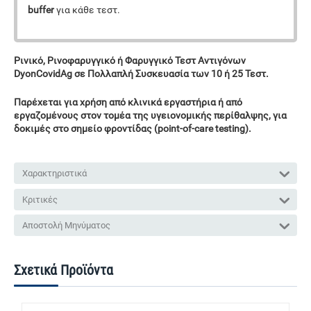
buffer
για κάθε τεστ.
Ρινικό, Ρινοφαρυγγικό ή Φαρυγγικό Τεστ Αντιγόνων
DyonCovidAg
σε Πολλαπλή Συσκευασία των 10 ή 25 Τεστ.
Παρέχεται για χρήση από κλινικά εργαστήρια ή από
εργαζομένους στον τομέα της υγειονομικής περίθαλψης, για
δοκιμές στο σημείο φροντίδας (point-of-care testing).
Χαρακτηριστικά
Κριτικές
Αποστολή Μηνύματος
Σχετικά Προϊόντα