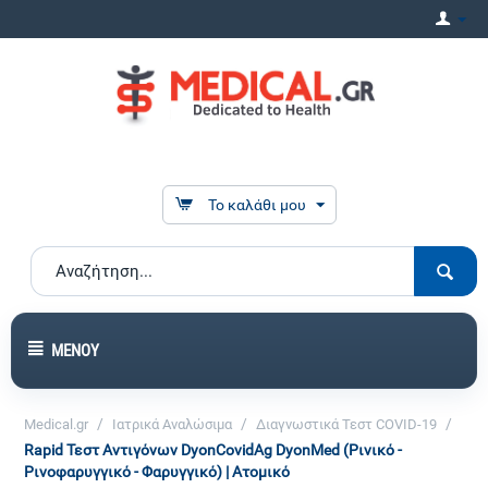
Το καλάθι μου
ΜΕΝΟΎ
/
/
/
Medical.gr
Ιατρικά Αναλώσιμα
Διαγνωστικά Τεστ COVID-19
Rapid Τεστ Αντιγόνων DyonCovidAg DyonMed (Ρινικό -
Ρινοφαρυγγικό - Φαρυγγικό) | Ατομικό