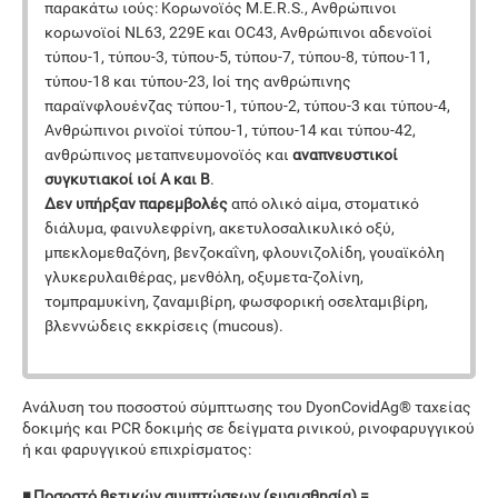
παρακάτω ιούς: Κορωνοϊός M.E.R.S., Ανθρώπινοι
κορωνοϊοί NL63, 229E και OC43, Ανθρώπινοι αδενοϊοί
τύπου-1, τύπου-3, τύπου-5, τύπου-7, τύπου-8, τύπου-11,
τύπου-18 και τύπου-23, Ιοί της ανθρώπινης
παραϊνφλουένζας τύπου-1, τύπου-2, τύπου-3 και τύπου-4,
Ανθρώπινοι ρινοϊοί τύπου-1, τύπου-14 και τύπου-42,
ανθρώπινος μεταπνευμονοϊός και
αναπνευστικοί
συγκυτιακοί ιοί Α και Β
.
Δεν υπήρξαν παρεμβολές
από ολικό αίμα, στοματικό
διάλυμα, φαινυλεφρίνη, ακετυλοσαλικυλικό οξύ,
μπεκλομεθαζόνη, βενζοκαΐνη, φλουνιζολίδη, γουαϊκόλη
γλυκερυλαιθέρας, μενθόλη, οξυμετα-ζολίνη,
τομπραμυκίνη, ζαναμιβίρη, φωσφορική οσελταμιβίρη,
βλεννώδεις εκκρίσεις (mucous).
Ανάλυση του ποσοστού σύμπτωσης του DyonCovidAg® ταχείας
δοκιμής και PCR δοκιμής σε δείγματα ρινικού, ρινοφαρυγγικού
ή και φαρυγγικού επιχρίσματος:
◾ Ποσοστό θετικών συμπτώσεων (ευαισθησία) =