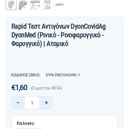
Rapid Τεστ Αντιγόνων DyonCovidAg
DyonMed (Ρινικό - Ρινοφαρυγγικό -
Φαρυγγικό) | Ατομικό
ΚΩΔΙΚΟΣ (SKU):
DYN-DNCVAGWK-1
€
1,60
(Συμπ/ται ΦΠΑ)
−
+
Επιλογές: