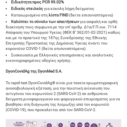
Ειδικότητα προς PCR 99.02%
Ειδικός στειλεός
για εύκολη λήψη δείγματος
Καταχωρισμένο στη
λίστα FIND
(δείτε επισυναπτόμενα)
Καλύπτει το σύνολο των απαιτήσεων
για ασφαλή και ορθή
διακίνηση τους σύμφωνα με την υπ’ αριθμ. Δ1α/Γ.Π.οικ. 7114
Απόφαση του Υπουργού Υγείας (ΦΕΚ Β’ 362/01-02-2021) καθώς
και με το πρακτικό της 187ης Συνεδρίασης της Εθνικής
Επιτροπής Προστασίας της Δημόσιας Υγείας έναντι του
κορονοϊού COVID-1 (δείτε επισυναπτόμενα).
Συσκευασία με Ελληνικές επισημάνσεις και αναλυτικές
εικονογραφημένες οδηγίες χρήσης.
DyonCovidAg της DyonMed S.A.
Το rapid test DyonCovidAg® είναι μια ταχεία χρωματογραφική
ανοσοβιολογική εξέταση, για την ποιοτική ανίχνευση του
αντιγόνου του κορωνοϊού 2 (SARS-CoV-2) σε ανθρώπινα
δείγματα ρινοφαρυγγικού και φαρυγγικού επιχρίσματος για να
βοηθήσει στη διάγνωση της λοίμωξης από τον κορωνοϊό
(COVID-19), που προκαλείται από τον SARS-CoV-2.