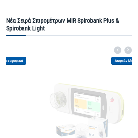
Νέα Σειρά Σπιρομέτρων MIR Spirobank Plus &
Spirobank Light
κά
Δωρεάν Μεταφορικά