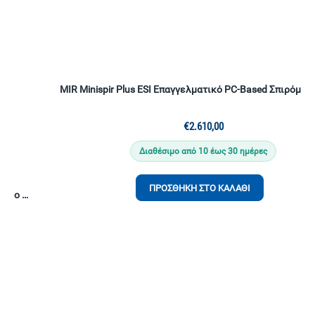
MIR Minispir Plus ESI Επαγγελματικό PC-Based Σπιρόμετρο με Emphysema Severity Index | Τουρμπίνα Πολλαπλών Χρήσεων | MIR Spiro Platinum
€
2.610,00
Διαθέσιμο από 10 έως 30 ημέρες
ΠΡΟΣΘΉΚΗ ΣΤΟ ΚΑΛΆΘΙ