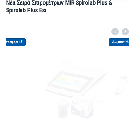
Νέα Σειρά Σπιρομέτρων MIR Spirolab Plus &
Spirolab Plus Esi
κά
Δωρεάν Μεταφορικά