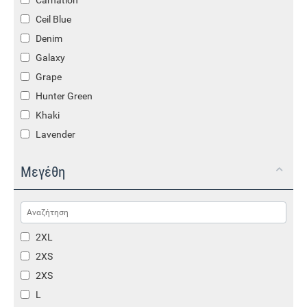
Carnation
Ceil Blue
Denim
Galaxy
Grape
Hunter Green
Khaki
Lavender
Mint
Μεγέθη
Multicolor
Navy Blue
Olive
Pewter
2XL
Royal Blue
2XS
Teal
2XS
White
L