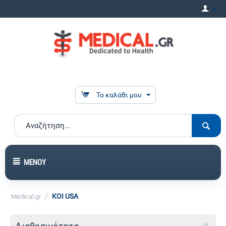
Το καλάθι μου
ΜΕΝΟΎ
/
KOI USA
Medical.gr