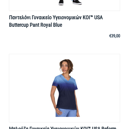
Παντελόνι Γυναικείο Υγειονομικών KOI™ USA
Buttercup Pant Royal Blue
€
39,00
Μπλούζα Γυναικεία Υγειονομικών KOI™ USA Reform