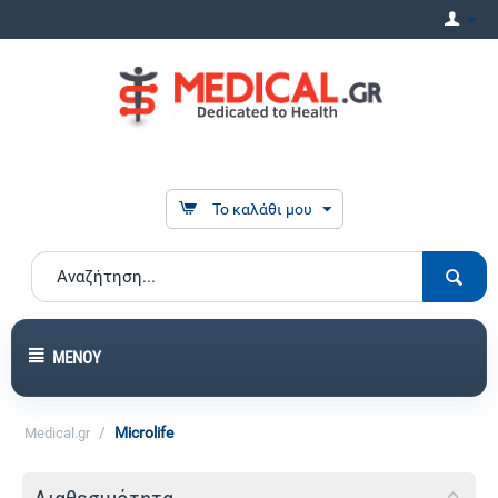
Το καλάθι μου
ΜΕΝΟΎ
/
Microlife
Medical.gr