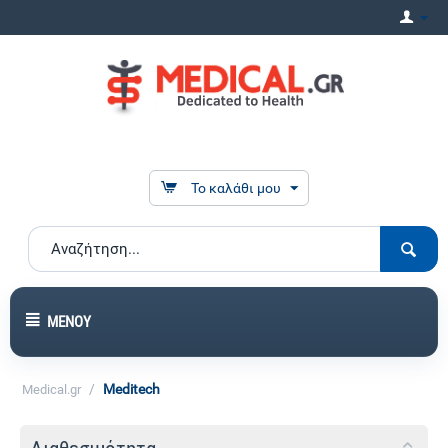
Το καλάθι μου
ΜΕΝΟΎ
/
Meditech
Medical.gr