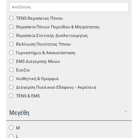
TENS Θεραπείας Πόνου
Θεραπεία Πόνων Περιόδου & Μητρότητας
Θεραπεία Στυτικής Δυσλειτουργίας
Βελτίωση Ποιότητας Ύπνου
Γυμναστήριο & Αποκατάσταση
EMS Διέγερσης Μυών
Ευεξία
Αισθητική & Ομορφιά
Διέγερση Πυελικού Εδάφους - Ακράτεια
TENS & EMS
Αξεσουάρ Συσκευών TENS & EMS
Μεγέθη
M
L