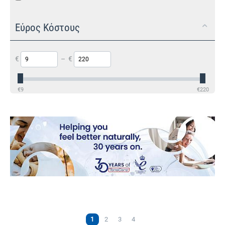
Εύρος Κόστους
€
–
€
€
9
€
220
1
2
3
4