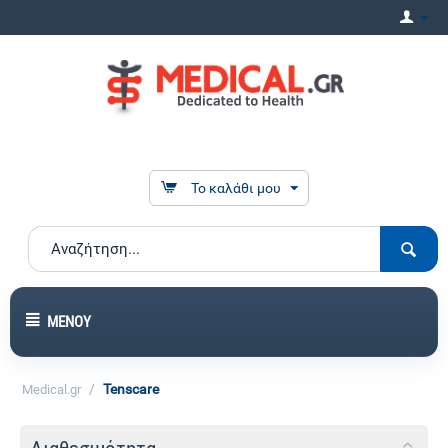
Το καλάθι μου
ΜΕΝΟΎ
/
Tenscare
Medical.gr