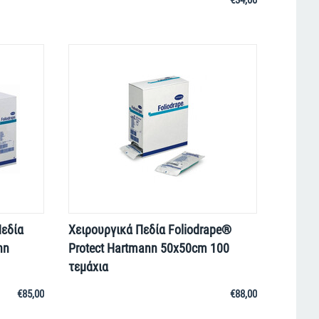
€
34,00
εδία
Χειρουργικά Πεδία Foliodrape®
nn
Protect Hartmann 50x50cm 100
τεμάχια
€
85,00
€
88,00