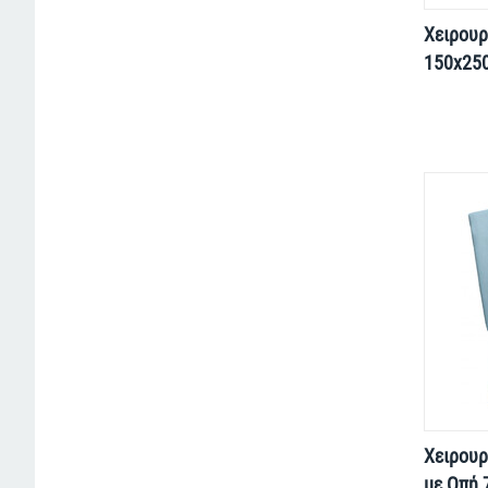
Χειρουρ
150x25
Χειρουρ
με Οπή 