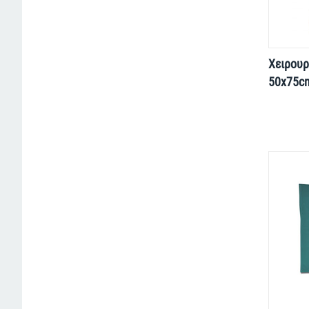
Χειρουρ
50x75cm