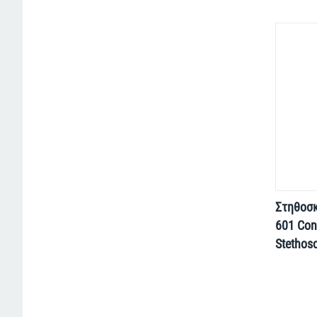
Στηθοσ
601 Conv
Stethos