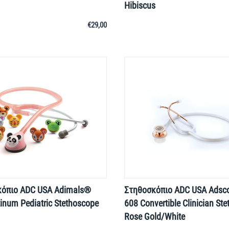
Hibiscus
€
29,00
κόπιο ADC USA Adimals®
Στηθοσκόπιο ADC USA Ads
tinum Pediatric Stethoscope
608 Convertible Clinician St
Rose Gold/White