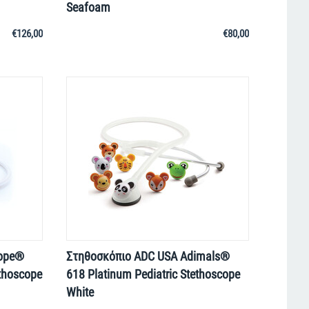
Seafoam
€
126,00
€
80,00
cope®
Στηθοσκόπιο ADC USA Adimals®
ethoscope
618 Platinum Pediatric Stethoscope
White