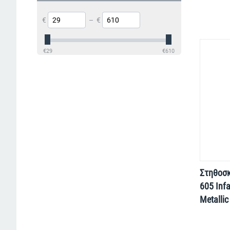
€
–
€
€
29
€
610
Στηθοσ
605 Infa
Metallic