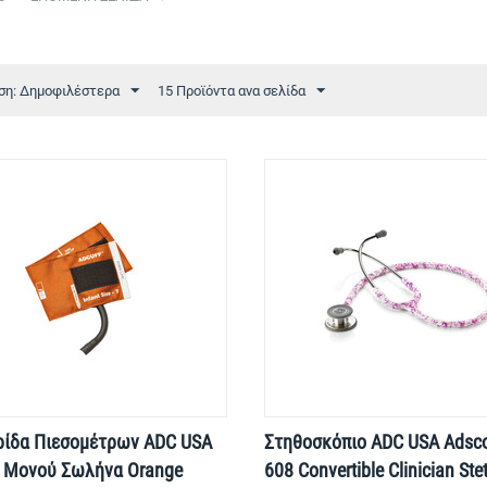
ση: Δημοφιλέστερα
15 Προϊόντα ανα σελίδα
ρίδα Πιεσομέτρων ADC USA
Στηθοσκόπιο ADC USA Ads
™ Μονού Σωλήνα Orange
608 Convertible Clinician St