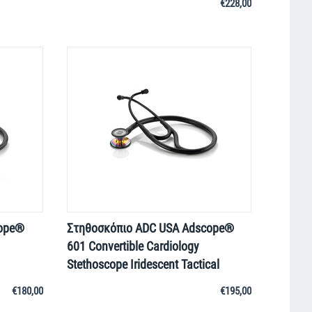
€
228,00
cope®
Στηθοσκόπιο ADC USA Adscope®
601 Convertible Cardiology
Stethoscope Iridescent Tactical
€
180,00
€
195,00