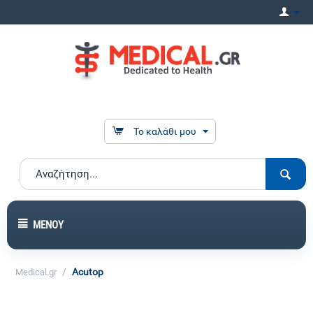
Το καλάθι μου
ΜΕΝΟΎ
/
Acutop
Medical.gr