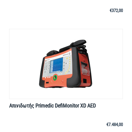
€
372,00
Απινιδωτής Primedic DefiMonitor XD AED
€
7.484,00