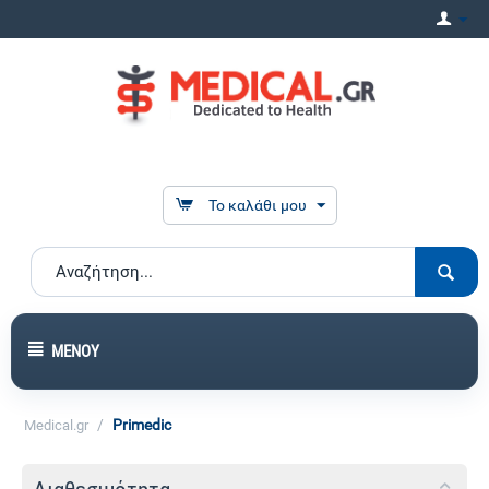
Το καλάθι μου
ΜΕΝΟΎ
/
Primedic
Medical.gr