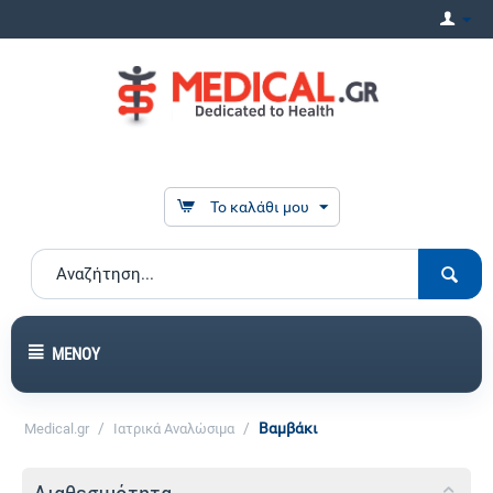
Το καλάθι μου
ΜΕΝΟΎ
/
/
Βαμβάκι
Medical.gr
Ιατρικά Αναλώσιμα