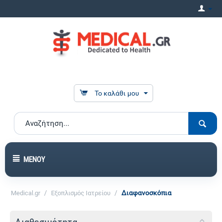
Το καλάθι μου
ΜΕΝΟΎ
/
/
Διαφανοσκόπια
Medical.gr
Εξοπλισμός Ιατρείου