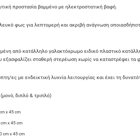
τική προστασία βαμμένο με ηλεκτροστατική βαφή.
 λευκό φως για λεπτομερή και ακριβή ανάγνωση οποιασδήπο
σμένη από κατάλληλο γαλακτόχρωμο ειδικό πλαστικό κατάλλ
 εξασφαλίζει σταθερή στερέωση χωρίς να καταστρέφει τα φι
όπτη/ες με ενδεικτική λυχνία λειτουργίας και έχει τη δυνατό
(μονό, διπλό & τριπλό)
cm x 45 cm
 cm x 45 cm
0 cm x 45 cm