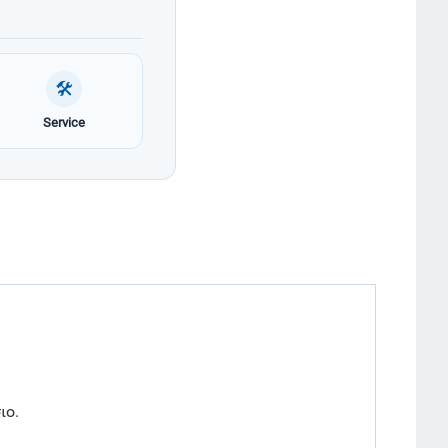
🛠
Service
ιο.