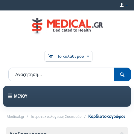
Το καλάθι μου
ΜΕΝΟΎ
/
/
Καρδιοτοκογράφοι
Medical.gr
Ιατροτεχνολογικές Συσκευές