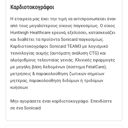
Καρδιοτοκογράφοι
Η εταιρεία μας έχει την τιμή να αντιπροσωπεύει έναν
από τους μεγαλύτερους οίκους παγκοσμίως. Ο οίκος
Huntleigh Healthcare ερευνά, εξελίσσει, κατασκευάζει
και διαθέτει τα προϊόντα Sonicaid παγκοσμίως.
Καρδιοτοκογράφοι Sonicaid TEAM3 με λογισμικό
τεχνολογίας αιχμής (αυτόματη ανάλυση CTG) και
αλγόριθμους τελευταίας γενιάς. Κλινικές εφαρμογές
με μεγάλη βάση δεδομένων (σύστημα FetalCare),
μετρήσεις & παρακολούθηση ζωτικών σημείων
μητέρας, παρακολούθηση διδύμων ή τριδύμων
κυήσεων.
Μην αγοράσετε έναν καρδιοτοκογράφο. Επενδύστε
σε ένα Sonicaid.