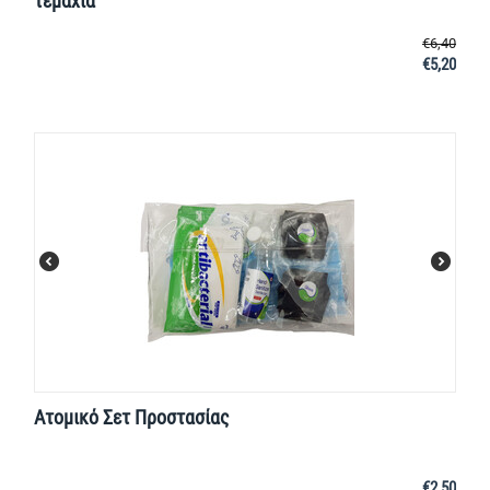
τεμάχια
€
6,40
€
5,20
Ατομικό Σετ Προστασίας
€
2,50