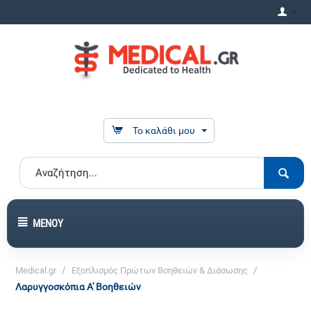
Το καλάθι μου
ΜΕΝΟΎ
/
/
Medical.gr
Εξοπλισμός Πρώτων Βοηθειών & Διάσωσης
Λαρυγγοσκόπια Α' Βοηθειών