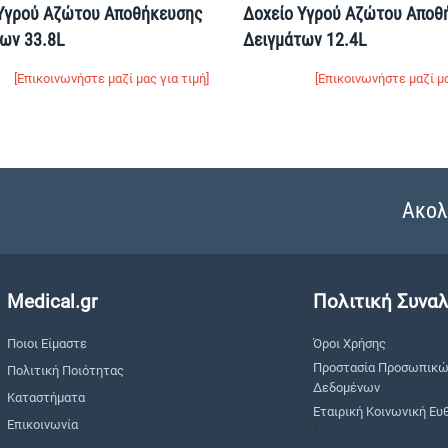
 Yγρού Aζώτου Αποθήκευσης
Δοχείο Yγρού Aζώτου Αποθ
ων 33.8L
Δειγμάτων 12.4L
[Επικοινωνήστε μαζί μας για τιμή]
[Επικοινωνήστε μαζί μα
Ακολ
Medical.gr
Πολιτική Συνα
Ποιοι Είμαστε
Όροι Χρήσης
Προστασία Προσωπικ
Πολιτική Ποιότητας
Δεδομένων
Καταστήματα
Εταιρική Κοινωνική Ευ
Επικοινωνία
"