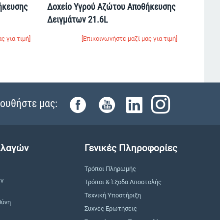
ήκευσης
Δοχείο Yγρού Aζώτου Αποθήκευσης
Δειγμάτων 21.6L
ς για τιμή]
[Επικοινωνήστε μαζί μας για τιμή]
ουθήστε μας:
λλαγών
Γενικές Πληροφορίες
Τρόποι Πληρωμής
ών
Τρόποι & Έξοδα Αποστολής
Τεχνική Υποστήριξη
θύνη
Συχνές Ερωτήσεις