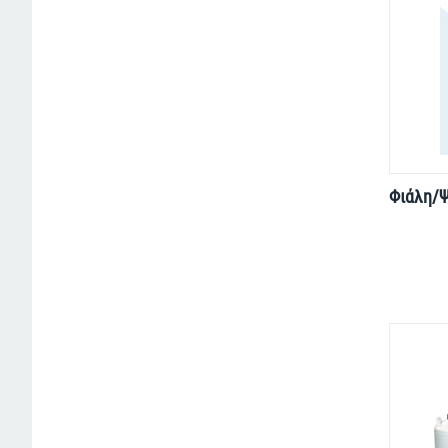
Φιάλη/Ψ