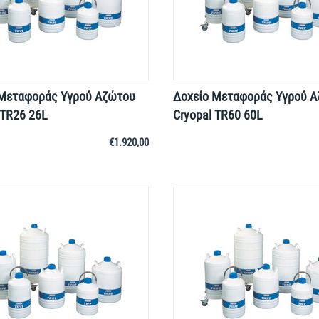
 Μεταφοράς Yγρού Aζώτου
Δοχείο Μεταφοράς Yγρού 
 TR26 26L
Cryopal TR60 60L
€
1.920,00