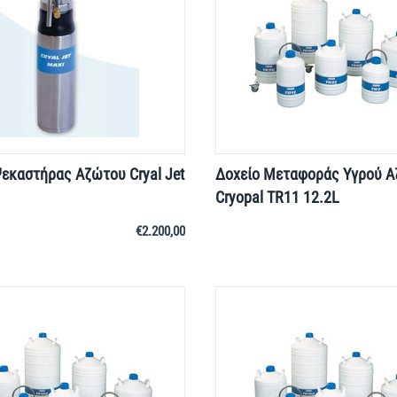
εκαστήρας Αζώτου Cryal Jet
Δοχείο Μεταφοράς Yγρού 
Cryopal TR11 12.2L
€
2.200,00