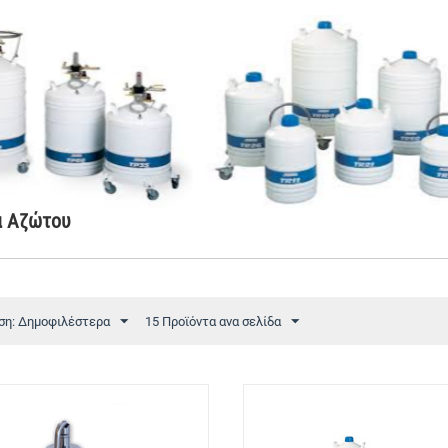
α Αζώτου
ση: Δημοφιλέστερα
15 Προϊόντα ανα σελίδα