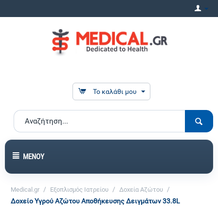
Το καλάθι μου
ΜΕΝΟΎ
/
/
/
Medical.gr
Εξοπλισμός Ιατρείου
Δοχεία Αζώτου
Δοχείο Yγρού Aζώτου Αποθήκευσης Δειγμάτων 33.8L