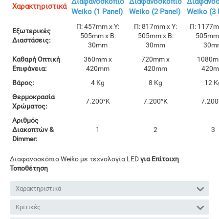
Διαφανοσκόπιο
Διαφανοσκόπιο
Διαφανο
Χαρακτηριστικά
Weiko (1 Panel)
Weiko (2 Panel)
Weiko (3 
Π: 457mm x Υ:
Π: 817mm x Υ:
Π: 1177m
Εξωτερικές
505mm x Β:
505mm x Β:
505mm 
Διαστάσεις:
30mm
30mm
30m
Καθαρή Οπτική
360mm x
720mm x
1080m
Επιφάνεια:
420mm
420mm
420
Βάρος:
4 Kg
8 Kg
12 K
Θερμοκρασία
7.200°K
7.200°K
7.200
Χρώματος:
Αριθμός
Διακοπτών &
1
2
3
Dimmer:
Διαφανοσκόπιο Weiko με τεχνολογία LED
για Επίτοιχη
Τοποθέτηση
Χαρακτηριστικά
Κριτικές