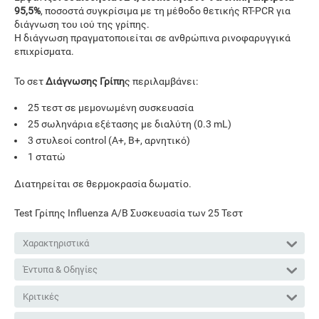
95,5%
, ποσοστά συγκρίσιμα με τη μέθοδο θετικής RT-PCR για
διάγνωση του ιού της γρίπης.
Η διάγνωση πραγματοποιείται σε ανθρώπινα ρινοφαρυγγικά
επιχρίσματα.
Το σετ
Διάγνωσης Γρίπη
ς
περιλαμβάνει:
25 τεστ σε μεμονωμένη συσκευασία
25 σωληνάρια εξέτασης με διαλύτη (0.3 mL)
3 στυλεοί control (A+, B+, αρνητικό)
1 στατώ
Διατηρείται σε θερμοκρασία δωματίο.
Test Γρίπης Influenza A/B Συσκευασία των 25 Τεστ
Χαρακτηριστικά
Έντυπα & Οδηγίες
Κριτικές