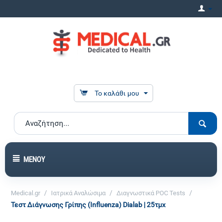
Το καλάθι μου
ΜΕΝΟΎ
/
/
/
Medical.gr
Ιατρικά Αναλώσιμα
Διαγνωστικά POC Tests
Τεστ Διάγνωσης Γρίπης (Influenza) Dialab | 25τμχ