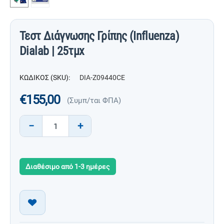
Τεστ Διάγνωσης Γρίπης (Influenza)
Dialab | 25τμχ
ΚΩΔΙΚΟΣ (SKU):
DIA-Z09440CE
€
155,00
(Συμπ/ται ΦΠΑ)
−
+
Διαθέσιμο από 1-3 ημέρες