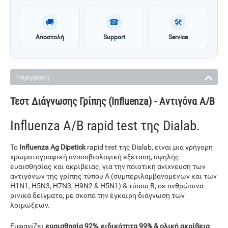
🚚
☎
🛠
Αποστολή
Support
Service
Περιγραφή
Τεστ Διάγνωσης Γρίπης (Influenza) - Αντιγόνα Α/Β
Influenza A/B rapid test της Dialab.
Το
Influenza Ag Dipstick
rapid test της Dialab, είναι μια γρήγορη
χρωματογραφική ανοσοβιολογική εξέταση, υψηλής
ευαισθησίας και ακρίβειας, για την ποιοτική ανίχνευση των
αντιγόνων της γρίπης τύπου Α (συμπεριλαμβανομένων και των
H1N1, H5N3, H7N3, H9N2 & H5N1) & τύπου Β, σε ανθρώπινα
ρινικά δείγματα, με σκοπό την έγκαιρη διάγνωση των
λοιμώξεων.
Εμφανίζει
ευαισθησία 92%, ειδικότητα 99% & ολική ακρίβεια