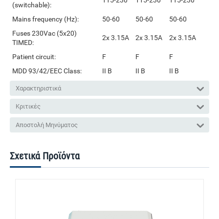
(switchable):
Mains frequency (Hz):
50-60
50-60
50-60
Fuses 230Vac (5x20)
2x 3.15A
2x 3.15A
2x 3.15A
TIMED:
Patient circuit:
F
F
F
MDD 93/42/EEC Class:
II B
II B
II B
Χαρακτηριστικά
Κριτικές
Αποστολή Μηνύματος
Σχετικά Προϊόντα