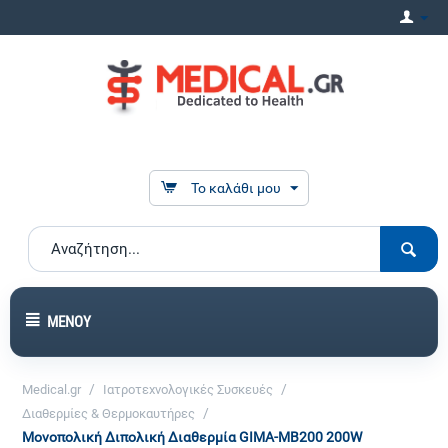
Το καλάθι μου
ΜΕΝΟΎ
/
/
Medical.gr
Ιατροτεχνολογικές Συσκευές
/
Διαθερμίες & Θερμοκαυτήρες
Μονοπολική Διπολική Διαθερμία GIMA-ΜΒ200 200W