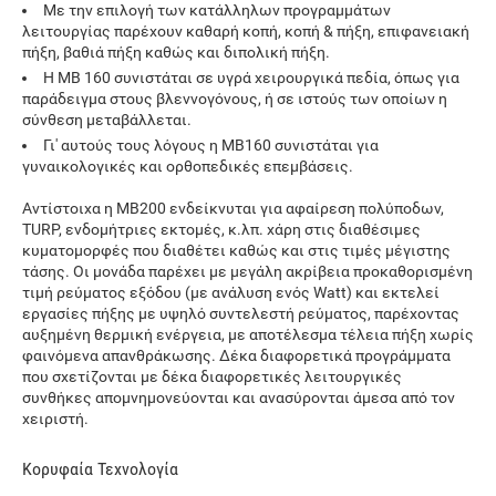
Με την επιλογή των κατάλληλων προγραμμάτων
λειτουργίας παρέχουν καθαρή κοπή, κοπή & πήξη, επιφανειακή
πήξη, βαθιά πήξη καθώς και διπολική πήξη.
Η MB 160 συνιστάται σε υγρά χειρουργικά πεδία, όπως για
παράδειγμα στους βλεννογόνους, ή σε ιστούς των οποίων η
σύνθεση μεταβάλλεται.
Γι' αυτούς τους λόγους η MB160 συνιστάται για
γυναικολογικές και ορθοπεδικές επεμβάσεις.
Αντίστοιχα η ΜΒ200 ενδείκνυται για αφαίρεση πολύποδων,
TURP, ενδομήτριες εκτομές, κ.λπ. χάρη στις διαθέσιμες
κυματομορφές που διαθέτει καθώς και στις τιμές μέγιστης
τάσης. Οι μονάδα παρέχει με μεγάλη ακρίβεια προκαθορισμένη
τιμή ρεύματος εξόδου (με ανάλυση ενός Watt) και εκτελεί
εργασίες πήξης με υψηλό συντελεστή ρεύματος, παρέχοντας
αυξημένη θερμική ενέργεια, με αποτέλεσμα τέλεια πήξη χωρίς
φαινόμενα απανθράκωσης. Δέκα διαφορετικά προγράμματα
που σχετίζονται με δέκα διαφορετικές λειτουργικές
συνθήκες απομνημονεύονται και ανασύρονται άμεσα από τον
χειριστή.
Κορυφαία Τεχνολογία