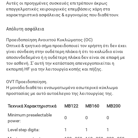
Αυτές οι προηγμένες συσκευές επιτρέπουν άκρως
επαγγελματικές χειρουργικές επεμβάσεις χάρη στα
χαρακτηριστικά ασφάλειας & εργονομίας που διαθέτουν.
Απόλυτη ασφάλεια
Προειδοποίηση Ανοιχτού Κυκλώματος (OC)
Οπτικό & ηχητικό σήμα προειδοποιεί τον χρήστη ότι δεν έχει
γίνει σύνδεση στην ουδέτερη πλάκα ή ότι το καλώδιο είναι
αποσυνδεδεμένο ή η ουδέτερη πλάκα δεν είναι σε επαφή με
τον ασθενή. Σ' αυτή την κατάσταση απενεργοποιείται η
εκπομπή ΗF για την λειτουργία κοπής και πήξης.
OVT Προειδοποίηση.
Η μονάδα διαθέτει ενσωματωμένο εσωτερικό κύκλωμα
προστασίας με αυτό αυτοέλεγχο της λειτουργίας της.
Τεχνικά Χαρακτηριστικά
ΜΒ122
ΜΒ160
ΜΒ200
Minimum preselectable
0
0
0
power:
Level step digita:
1
1
1