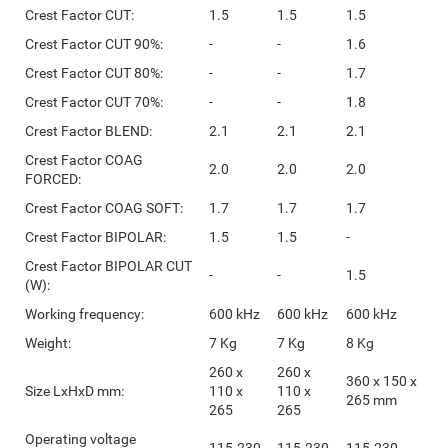
Crest Factor CUT:
1.5
1.5
1.5
Crest Factor CUT 90%:
-
-
1.6
Crest Factor CUT 80%:
-
-
1.7
Crest Factor CUT 70%:
-
-
1.8
Crest Factor BLEND:
2.1
2.1
2.1
Crest Factor COAG
2.0
2.0
2.0
FORCED:
Crest Factor COAG SOFT:
1.7
1.7
1.7
Crest Factor BIPOLAR:
1.5
1.5
-
Crest Factor BIPOLAR CUT
-
-
1.5
(W):
Working frequency:
600 kHz
600 kHz
600 kHz
Weight:
7 Kg
7 Kg
8 Kg
260 x
260 x
360 x 150 x
Size LxHxD mm:
110 x
110 x
265 mm
265
265
Operating voltage
115-230
115-230
115-230