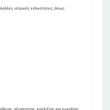
 πολλές ιατρικές ειδικότητες, όπως:
βειας, αξιοπιστίας, ευελιξίας και ευκολίας