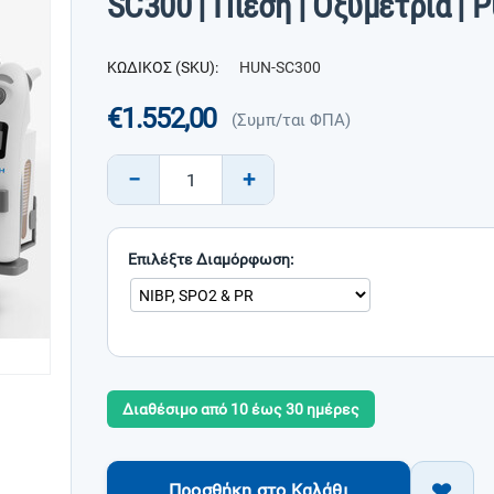
SC300 | Πίεση | Οξυμετρία | 
ΚΩΔΙΚΟΣ (SKU):
HUN-SC300
€
1.552,00
(Συμπ/ται ΦΠΑ)
−
+
Επιλέξτε Διαμόρφωση:
Διαθέσιμο από 10 έως 30 ημέρες
Προσθήκη στο Καλάθι