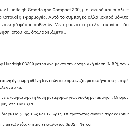
 Huntleigh Smartsigns Compact 300, μια ισχυρή και ευέλικτ
ς ιατρικές εφαρμογές. Αυτό το συμπαγές αλλά ισχυρό μόνιτορ
α ένα ευρύ φάσμα ασθενών. Με τη δυνατότητα λειτουργίας τόσ
ηση, όπου και όταν χρειάζεται.
ρ Huntleigh SC300 μετρά αναίμακτα την αρτηριακή πίεση (NIBP), τον 
τεινή έγχρωμη οθόνη 6 ιντσών που εμφανίζει με σαφήνεια τις μετρή
τελεσματικά.
με ενσωματωμένη λαβή μεταφοράς για εύκολη μετακίνηση. Μπορεί να
ς μέγιστη ευελιξία.
ι διάρκεια ζωής έως και 12 ώρες, επιτρέποντας συνεχή παρακολούθ
ς μεταξύ ιδιόκτητης τεχνολογίας SpO2 ή Nellcor.