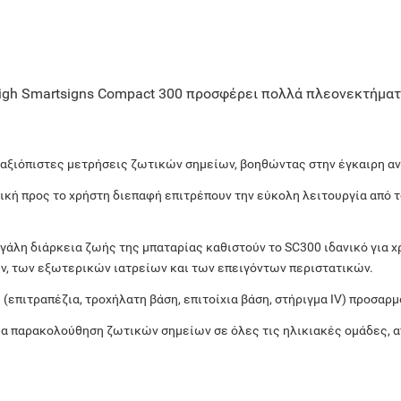
igh Smartsigns Compact 300 προσφέρει πολλά πλεονεκτήματα
 αξιόπιστες μετρήσεις ζωτικών σημείων, βοηθώντας στην έγκαιρη α
ική προς το χρήστη διεπαφή επιτρέπουν την εύκολη λειτουργία από 
γάλη διάρκεια ζωής της μπαταρίας καθιστούν το SC300 ιδανικό για χ
, των εξωτερικών ιατρείων και των επειγόντων περιστατικών.
επιτραπέζια, τροχήλατη βάση, επιτοίχια βάση, στήριγμα IV) προσαρ
α παρακολούθηση ζωτικών σημείων σε όλες τις ηλικιακές ομάδες, 