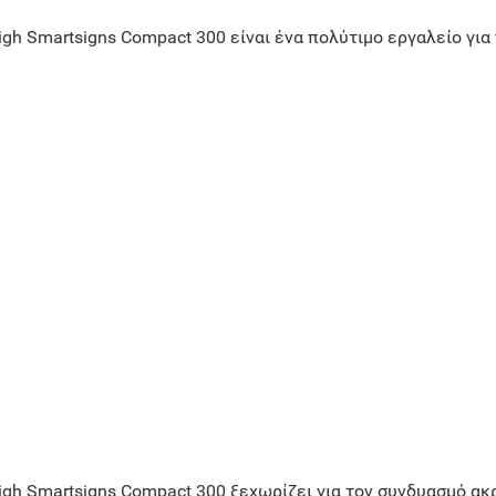
gh Smartsigns Compact 300 είναι ένα πολύτιμο εργαλείο για
gh Smartsigns Compact 300 ξεχωρίζει για τον συνδυασμό ακρί