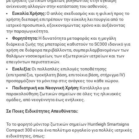
μετρήσεις ζωτικών σημείων, βοηθώντας στην έγκαιρη
ανίχνευση αλλαγών στην κατάσταση του ασθενούς.
Ευκολία Χρήσης:
Ο απλός σχεδιασμός και η φιλική προς το
χρήστη διεπαφή επιτρέπουν την εύκολη λειτουργία από το
ιατρικό προσωπικό, εξοικονομώντας χρόνο και αυξάνοντας
την παραγωγικότητα.
Φορητότητα:
Η δυνατότητα μεταφοράς και η μεγάλη
διάρκεια ζωής της μπαταρίας καθιστούν το SC300 ιδανικό για
χρήση σε διάφορα περιβάλλοντα, συμπεριλαμβανομένων των
θαλάμων νοσοκομείων, των εξωτερικών ιατρείων και των
επειγόντων περιστατικών.
Ευελιξία:
Οι πολλαπλές επιλογές τοποθέτησης
(επιτραπέζια, τροχήλατη βάση, επιτοίχια βάση, στήριγμα IV)
προσαρμόζουν το μόνιτορ στις ανάγκες του κάθε χώρου.
Παιδιατρική και Νεογνική Χρήση:
Κατάλληλο για
παρακολούθηση ζωτικών σημείων σε όλες τις ηλικιακές
ομάδες, από νεογέννητα έως ενήλικες.
Σε Ποιες Ειδικότητες Απευθύνεται:
Το το φορητό μόνιτορ ζωτικών σημείων Huntleigh Smartsigns
Compact 300 είναι ένα πολύτιμο εργαλείο για πολλές ιατρικές
ειδικότητες, όπως: