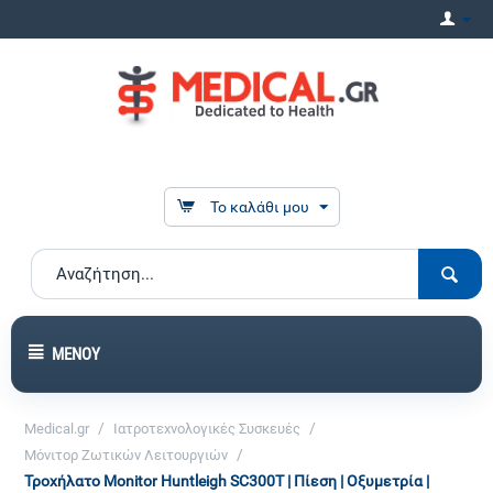
Το καλάθι μου
ΜΕΝΟΎ
/
/
Medical.gr
Ιατροτεχνολογικές Συσκευές
/
Μόνιτορ Ζωτικών Λειτουργιών
Τροχήλατο Monitor Huntleigh SC300T | Πίεση | Οξυμετρία |