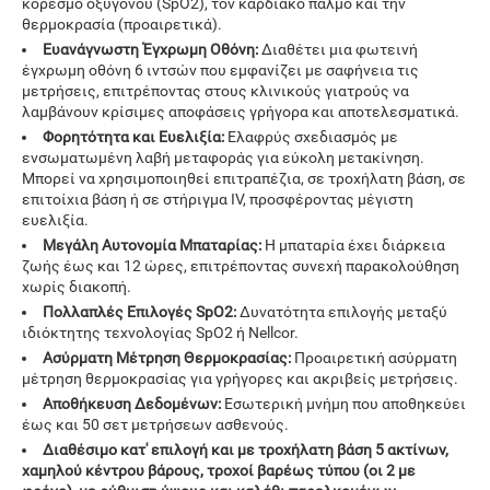
κορεσμό οξυγόνου (SpO2), τον καρδιακό παλμό και την
θερμοκρασία (προαιρετικά).
Ευανάγνωστη Έγχρωμη Οθόνη:
Διαθέτει μια φωτεινή
έγχρωμη οθόνη 6 ιντσών που εμφανίζει με σαφήνεια τις
μετρήσεις, επιτρέποντας στους κλινικούς γιατρούς να
λαμβάνουν κρίσιμες αποφάσεις γρήγορα και αποτελεσματικά.
Φορητότητα και Ευελιξία:
Ελαφρύς σχεδιασμός με
ενσωματωμένη λαβή μεταφοράς για εύκολη μετακίνηση.
Μπορεί να χρησιμοποιηθεί επιτραπέζια, σε τροχήλατη βάση, σε
επιτοίχια βάση ή σε στήριγμα IV, προσφέροντας μέγιστη
ευελιξία.
Μεγάλη Αυτονομία Μπαταρίας:
Η μπαταρία έχει διάρκεια
ζωής έως και 12 ώρες, επιτρέποντας συνεχή παρακολούθηση
χωρίς διακοπή.
Πολλαπλές Επιλογές SpO2:
Δυνατότητα επιλογής μεταξύ
ιδιόκτητης τεχνολογίας SpO2 ή Nellcor.
Ασύρματη Μέτρηση Θερμοκρασίας:
Προαιρετική ασύρματη
μέτρηση θερμοκρασίας για γρήγορες και ακριβείς μετρήσεις.
Αποθήκευση Δεδομένων:
Εσωτερική μνήμη που αποθηκεύει
έως και 50 σετ μετρήσεων ασθενούς.
Διαθέσιμο κατ' επιλογή και με τροχήλατη βάση 5 ακτίνων,
χαμηλού κέντρου βάρους, τροχοί βαρέως τύπου (οι 2 με