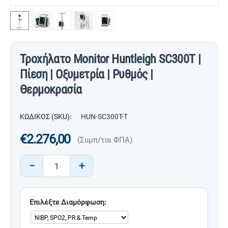
Τροχήλατο Monitor Huntleigh SC300T |
Πίεση | Οξυμετρία | Ρυθμός |
Θερμοκρασία
ΚΩΔΙΚΟΣ (SKU):
HUN-SC300T-T
€
2.276,00
(Συμπ/ται ΦΠΑ)
−
+
Επιλέξτε Διαμόρφωση: