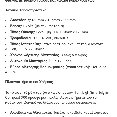
φρένο), με ρύθμιση ύψους και καλάθι παρελκομένων.
Τεχνικά Χαρακτηριστικά:
Διαστάσεις:
130mm x 125mm x 299mm.
Βάρος:
1.25kg (με την μπαταρία).
Τύπος Οθόνης:
Έγχρωμη LED, 100mm x 120mm.
Τροφοδοσία:
100-240VAC, 50/60Hz.
Τύπος Μπαταρίας:
Επαναφορτιζόμενη μπαταρία ιόντων
λιθίου, 11.1V, 2200mAh.
Χρόνος Φόρτισης Μπαταρίας:
3 έως 5.5 ώρες.
Αυτονομία Μπαταρίας:
Έως 12 ώρες.
Εύρος Μέτρησης Θερμοκρασίας (προαιρετικό):
34°C έως
42.2°C.
Πλεονεκτήματα και Χρήσεις:
Το το φορητό μόνιτορ ζωτικών σημείων Huntleigh Smartsigns
Compact 300 προσφέρει πολλά πλεονεκτήματα που το
καθιστούν ιδανικό για διάφορες ιατρικές εφαρμογές:
Ακρίβεια και Αξιοπιστία:
Παρέχει ακριβείς και αξιόπιστες