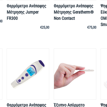
Θερμόμετρο Ανέπαφης
Θερμόμετρο Ανέπαφης
Ψηφ
Μέτρησης Jumper
Μέτρησης Geratherm®
Εύκ
FR300
Non Contact
OMR
00
Sma
€
25,00
€
75,00
Θερμόμετρο Ανέπαφης
Έξυπνο Ασύρματο
Ψηφ