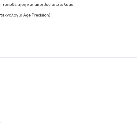
 τοποθέτηση και ακριβές αποτέλεμα.
τεχνολογία Age Precision).
 Thermoscan 40τμχ