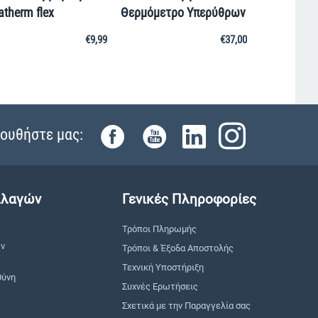
atherm flex
Θερμόμετρο Υπερύθρων
€
9,99
€
37,00
ουθήστε μας:
λλαγών
Γενικές Πληροφορίες
Τρόποι Πληρωμής
ών
Τρόποι & Έξοδα Αποστολής
Τεχνική Υποστήριξη
θύνη
Συχνές Ερωτήσεις
Σχετικά με την Παραγγελία σας