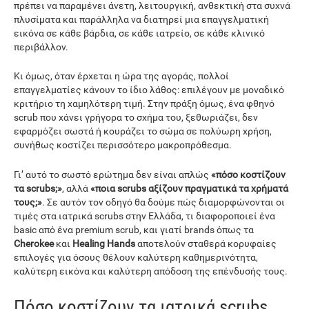
πρέπει να παραμένει άνετη, λειτουργική, ανθεκτική στα συχνά
πλυσίματα και παράλληλα να διατηρεί μια επαγγελματική
εικόνα σε κάθε βάρδια, σε κάθε ιατρείο, σε κάθε κλινικό
περιβάλλον.
Κι όμως, όταν έρχεται η ώρα της αγοράς, πολλοί
επαγγελματίες κάνουν το ίδιο λάθος: επιλέγουν με μοναδικό
κριτήριο τη χαμηλότερη τιμή. Στην πράξη όμως, ένα φθηνό
scrub που χάνει γρήγορα το σχήμα του, ξεθωριάζει, δεν
εφαρμόζει σωστά ή κουράζει το σώμα σε πολύωρη χρήση,
συνήθως κοστίζει περισσότερο μακροπρόθεσμα.
Γι’ αυτό το σωστό ερώτημα δεν είναι απλώς
«πόσο κοστίζουν
τα scrubs;»
, αλλά
«ποια scrubs αξίζουν πραγματικά τα χρήματά
τους;»
. Σε αυτόν τον οδηγό θα δούμε πώς διαμορφώνονται οι
τιμές στα ιατρικά scrubs στην Ελλάδα, τι διαφοροποιεί ένα
basic από ένα premium scrub, και γιατί brands όπως τα
Cherokee
και
Healing Hands
αποτελούν σταθερά κορυφαίες
επιλογές για όσους θέλουν καλύτερη καθημερινότητα,
καλύτερη εικόνα και καλύτερη απόδοση της επένδυσής τους.
Πόσο κοστίζουν τα ιατρικά scrubs