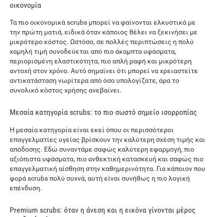
οικονομία
Τα πιο οικονομικά scrubs μπορεί να φαίνονται ελκυστικά με
την πρώτη ματιά, ειδικά όταν κάποιος θέλει να ξεκινήσει με
μικρότερο κόστος. Ωστόσο, σε πολλές περιπτώσεις η πολύ
χαμηλή τιμή συνοδεύεται από πιο άκαμπτα υφάσματα,
περιορισμένη ελαστικότητα, πιο απλή ραφή και μικρότερη
αντοχή στον χρόνο. Αυτό σημαίνει ότι μπορεί να χρειαστείτε
αντικατάσταση νωρίτερα από όσο υπολογίζατε, άρα το
συνολικό κόστος χρήσης ανεβαίνει.
Μεσαία κατηγορία scrubs: το πιο σωστό σημείο ισορροπίας
Η μεσαία κατηγορία είναι εκεί όπου οι περισσότεροι
επαγγελματίες υγείας βρίσκουν την καλύτερη σχέση τιμής και
απόδοσης. Εδώ συναντάμε σαφώς καλύτερη εφαρμογή, πιο
αξιόπιστα υφάσματα, πιο ανθεκτική κατασκευή και σαφώς πιο
επαγγελματική αίσθηση στην καθημερινότητα. Για κάποιον που
φορά scrubs πολύ συχνά, αυτή είναι συνήθως η πιο λογική
επένδυση.
Premium scrubs: όταν η άνεση και η εικόνα γίνονται μέρος