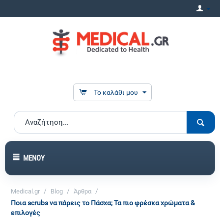
Το καλάθι μου
ΜΕΝΟΎ
/
/
/
Medical.gr
Blog
Άρθρα
Ποια scrubs να πάρεις το Πάσχα; Τα πιο φρέσκα χρώματα &
επιλογές