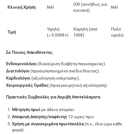
ΟΧΙ (συνήθως για
Κλινική Χρήση
ΝΑΙ
ΝΑΙ
οικιακή)
Υψηλή
Χαμηλή (από
Πολύ
Τιμή
(~5.000€+)
100€)
υψηλή
Σε Ποιους Απευθύνεται;
Ενδοκρινολόγοι
(διαχείριση διαβήτη/παχυσαρκίας).
Διαιτολόγοι
(προσωποποιημένα σχέδια δίαιτας).
Καρδιολόγοι
(αξιολόγηση υπέρτασης).
Χειρουργικές Ομάδες
(προεγχειρητική αξιολόγηση).
Πρακτικές Συμβουλές για Ακριβή Αποτελέσματα
Μέτρηση πρωί
με άδειο στομάχι.
Αποφυγή άσκησης/καφέινης
12 ώρες πριν.
Χρήση με συγκεκριμένα πρωτόκολλα
(π.χ., ίδια ώρα κάθε
φορά).