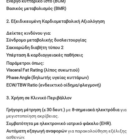
Ενεργό κυτταρικό ιστό (BCM)
Βασικός μεταβολισμός (BMR)
2. Εξειδικευμένη Καρδιομεταβολική Αξιολόγηση
Δείκτες κινδύνου για:
Σύνδρομο μεταβολικής δυσλειτουργίας
Σακχαρώδη διαβήτη τύπου 2
Υπέρταση & καρδιαγγειακές παθήσεις
Παράμετροι όπως:
Visceral Fat Rating (λίπος
συκωτιού
)
Phase Angle (δηλωτής υγείας κυττάρων)
ECW/TBW Ratio (ενδεικτικό οίδημα/φλεγμονή)
3. Χρήση σε Κλινικό Περιβάλλον
Γρήγορη μέτρηση (≤ 30 δευτ.)
με
8-σημειακά ηλεκτρόδια
για
μεγιστοποίηση ακρίβειας.
Συμβατότητα με ηλεκτρονικό ιατρικό φάκελο (EHR)
.
Αυτόματη εξαγωγή αναφορών
για παρακολούθηση εξέλιξης
ασθενών.