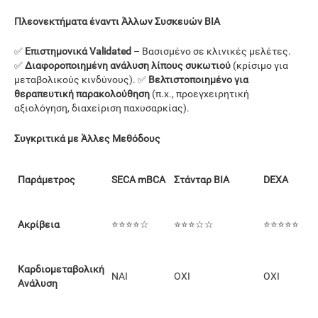
Πλεονεκτήματα έναντι Άλλων Συσκευών BIA
✅
Επιστημονικά Validated
– Βασισμένο σε κλινικές μελέτες.
✅
Διαφοροποιημένη ανάλυση λίπους συκωτιού
(κρίσιμο για
μεταβολικούς κινδύνους). ✅
Βελτιστοποιημένο για
θεραπευτική παρακολούθηση
(π.χ., προεγχειρητική
αξιολόγηση, διαχείριση παχυσαρκίας).
Συγκριτικά με Άλλες Μεθόδους
Παράμετρος
SECA mBCA
Στάνταρ BIA
DEXA
Ακρίβεια
⭐⭐⭐⭐☆
⭐⭐⭐☆☆
⭐⭐⭐⭐⭐
Καρδιομεταβολική
ΝΑΙ
ΟΧΙ
ΟΧΙ
Ανάλυση