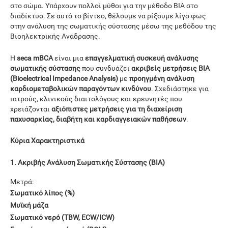
στο σώμα. Υπάρχουν πολλοί μύθοι για την μέθοδο BIA στο
διαδίκτυο. Σε αυτό το βίντεο, θέλουμε να ρίξουμε λίγο φως
στην ανάλυση της σωματικής σύστασης μέσω της μεθόδου της
Βιοηλεκτρικής Ανάδρασης.
Η
seca mBCA
είναι μια
επαγγελματική συσκευή ανάλυσης
σωματικής σύστασης
που συνδυάζει
ακριβείς μετρήσεις BIA
(Bioelectrical Impedance Analysis)
με
προηγμένη ανάλυση
καρδιομεταβολικών παραγόντων κινδύνου
. Σχεδιάστηκε για
ιατρούς, κλινικούς διαιτολόγους και ερευνητές που
χρειάζονται
αξιόπιστες μετρήσεις για τη διαχείριση
παχυσαρκίας, διαβήτη και καρδιαγγειακών παθήσεων
.
Κύρια Χαρακτηριστικά
1. Ακριβής Ανάλυση Σωματικής Σύστασης (BIA)
Μετρά:
Σωματικό λίπος (%)
Μυϊκή μάζα
Σωματικό νερό (TBW, ECW/ICW)