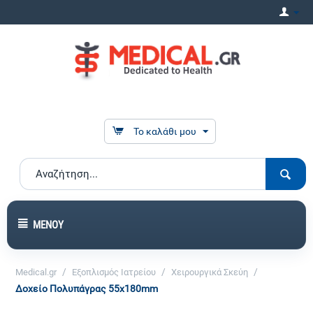
Το καλάθι μου
ΜΕΝΟΎ
/
/
/
Medical.gr
Εξοπλισμός Ιατρείου
Χειρουργικά Σκεύη
Δοχείο Πολυπάγρας 55x180mm