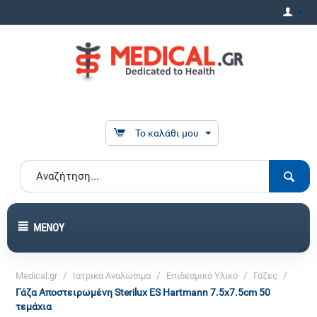
Το καλάθι μου
ΜΕΝΟΎ
/
/
/
/
Medical.gr
Ιατρικά Αναλώσιμα
Επιδεσμικό Υλικό
Γάζες
Γάζα Αποστειρωμένη Sterilux ES Hartmann 7.5x7.5cm 50
τεμάχια