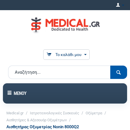
Το καλάθι μου
ΜΕΝΟΎ
/
/
/
Medical.gr
Ιατροτεχνολογικές Συσκευές
Οξύμετρα
/
Αισθητήρες & Αξεσουάρ Οξυμέτρων
Αισθητήρας Οξυμετρίας Nonin 8000Q2