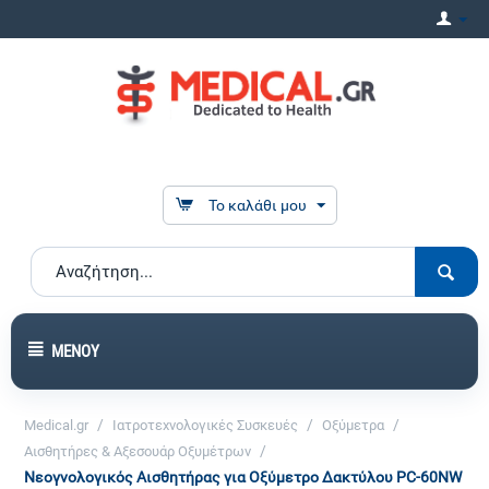
Το καλάθι μου
ΜΕΝΟΎ
/
/
/
Medical.gr
Ιατροτεχνολογικές Συσκευές
Οξύμετρα
/
Αισθητήρες & Αξεσουάρ Οξυμέτρων
Νεογνολογικός Αισθητήρας για Οξύμετρο Δακτύλου PC-60NW