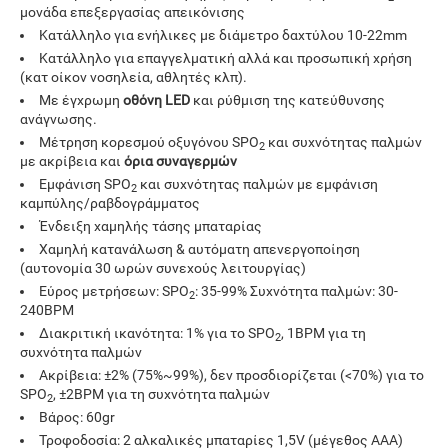
μονάδα επεξεργασίας απεικόνισης
Κατάλληλο για ενήλικες με διάμετρο δαχτύλου 10-22mm
Κατάλληλο για επαγγελματική αλλά και προσωπική χρήση
(κατ οίκον νοσηλεία, αθλητές κλπ).
Με έγχρωμη
οθόνη LED
και ρύθμιση της κατεύθυνσης
ανάγνωσης.
Μέτρηση κορεσμού οξυγόνου SPO
και συχνότητας παλμών
2
με ακρίβεια και
όρια συναγερμών
Εμφάνιση SPO
και συχνότητας παλμών με εμφάνιση
2
καμπύλης/ραβδογράμματος
Ένδειξη χαμηλής τάσης μπαταρίας
Χαμηλή κατανάλωση & αυτόματη απενεργοποίηση
(αυτονομία 30 ωρών συνεχούς λειτουργίας)
Εύρος μετρήσεων: SPO
: 35-99% Συχνότητα παλμών: 30-
2
240BPM
Διακριτική ικανότητα: 1% για το SPO
, 1BPM για τη
2
συχνότητα παλμών
Ακρίβεια: ±2% (75%~99%), δεν προσδιορίζεται (<70%) για το
SPO
, ±2BPM για τη συχνότητα παλμών
2
Βάρος: 60gr
Τροφοδοσία: 2 αλκαλικές μπαταρίες 1,5V (μέγεθος AAA)