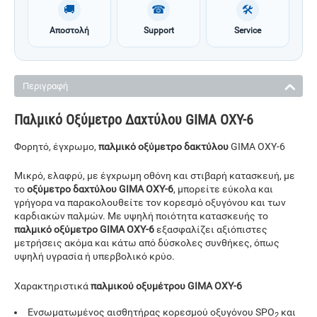
🚚
☎
🛠
Αποστολή
Support
Service
Περιγραφή
Παλμικό Οξύμετρο Δαχτύλου GIMA OXY-6
Φορητό, έγχρωμο,
παλμικό οξύμετρο δακτύλου
GIMA OXY-6
Μικρό, ελαφρύ, με έγχρωμη οθόνη και στιβαρή κατασκευή, με
το
οξύμετρο δαχτύλου GIMA OXY-6
, μπορείτε εύκολα και
γρήγορα να παρακολουθείτε τον κορεσμό οξυγόνου και των
καρδιακών παλμών. Με υψηλή ποιότητα κατασκευής το
παλμικό οξύμετρο GIMA OXY-6
εξασφαλίζει αξιόπιστες
μετρήσεις ακόμα και κάτω από δύσκολες συνθήκες, όπως
υψηλή υγρασία ή υπερβολικό κρύο.
Χαρακτηριστικά
παλμικού οξυμέτρου GIMA OXY-6
Ενσωματωμένος αισθητήρας κορεσμού οξυγόνου SPO
και
2