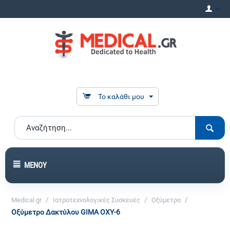
Το καλάθι μου
ΜΕΝΟΎ
/
/
/
Medical.gr
Ιατροτεχνολογικές Συσκευές
Οξύμετρα
Οξύμετρο Δακτύλου GIMA OXY-6