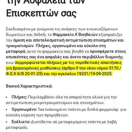
την Ασφάλεια των
Επισκεπτών σας
Σχεδιασμένο με γνώμονα τις ανάγκες των ενοικιαζόμενων
δωματίων και Airbnb, το
Φαρμακείο Α' Βοηθειών
εξασφαλίζει
την
άμεση και αποτελεσματική αντιμετώπιση ατυχημάτων και
τραυματισμών
.
Πλήρες, οργανωμένο και εύκολο στη
μεταφορά
, αυτό το φαρμακείο σας βοηθά να
προσφέρετε στους
επισκέπτες σας ένα ασφαλές και άνετο περιβάλλον διαμονής
,
ενώ
συμμορφώνεται πλήρως με τις νομοθετικές απαιτήσεις
για βραχυχρόνιες μισθώσεις (άρθρο 3 του νέου νόμου 5170 /
Φ.Ε.Κ 6/Β 20-01-25) και την εγκύκλιο 19231/19-09-2025
.
Βασικά Χαρακτηριστικά:
Πλήρες:
Περιλαμβάνει όλα τα απαραίτητα υλικά για την
αντιμετώπιση μικροτραυματισμών και ατυχημάτων.
Οργανωμένο:
Τακτοποιημένο τσάντα με διπλά φερμουάρ για
εύκολη εύρεση των προμηθειών.
Ευέλικτο:
Διατίθεται σε μεταφερόμενη τσάντα με λαβή
μεταφοράς.