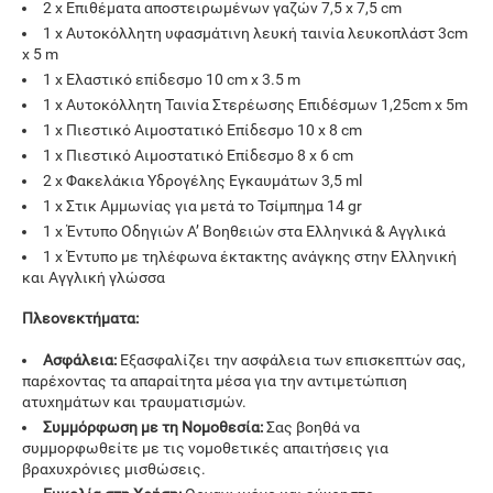
2 x Επιθέματα αποστειρωμένων γαζών 7,5 x 7,5 cm
1 x Αυτοκόλλητη υφασμάτινη λευκή ταινία λευκοπλάστ 3cm
x 5 m
1 x Ελαστικό επίδεσμο 10 cm x 3.5 m
1 χ Αυτοκόλλητη Ταινία Στερέωσης Επιδέσμων 1,25cm x 5m
1 χ Πιεστικό Αιμοστατικό Επίδεσμο 10 x 8 cm
1 χ Πιεστικό Αιμοστατικό Επίδεσμο 8 x 6 cm
2 χ Φακελάκια Υδρογέλης Εγκαυμάτων 3,5 ml
1 χ Στικ Αμμωνίας για μετά το Τσίμπημα 14 gr
1 x Έντυπο Οδηγιών Α’ Βοηθειών στα Ελληνικά & Αγγλικά
1 x Έντυπο με τηλέφωνα έκτακτης ανάγκης στην Ελληνική
και Αγγλική γλώσσα
Πλεονεκτήματα:
Ασφάλεια:
Εξασφαλίζει την ασφάλεια των επισκεπτών σας,
παρέχοντας τα απαραίτητα μέσα για την αντιμετώπιση
ατυχημάτων και τραυματισμών.
Συμμόρφωση με τη Νομοθεσία:
Σας βοηθά να
συμμορφωθείτε με τις νομοθετικές απαιτήσεις για
βραχυχρόνιες μισθώσεις.