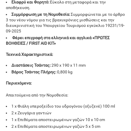
Ελαφρύ και Φορητό:
Εύκολο στη μεταφορά και την
αποθήκευση.
Συμμόρφωση με τη Νομοθεσία:
Συμμορφώνεται με το άρθρο
3 του νέου νόμου για τις βραχυχρόνιες μισθώσεις και την
διευκρινιστική του Υπουργείου Τουρισμού εγκύκλιο 19231/19-
09-2025
Φέρει επιγραφή στα ελληνικά και αγγλικά «ΠΡΩΤΕΣ
ΒΟΗΘΕΙΕΣ / FIRST AID KIT»
Τεχνικά Χαρακτηριστικά:
Διαστάσεις Τσάντας:
290 x 190 x 11 mm
Βάρος Τσάντας Πλήρης:
0,800 kg
Περιεχόμενα:
Απαιτούμενα από την Νομοθεσία:
1 x Φιάλη υπεροξείδιο του υδρογόνου (οξυζενέ) 100 ml
2 x Ζευγάρια γαντιών
1 x Επιθέματα αποστειρωμένων γαζών 10 x 10 cm
2 x Επιθέματα αποστειρωμένων γαζών 5 x 5 cm