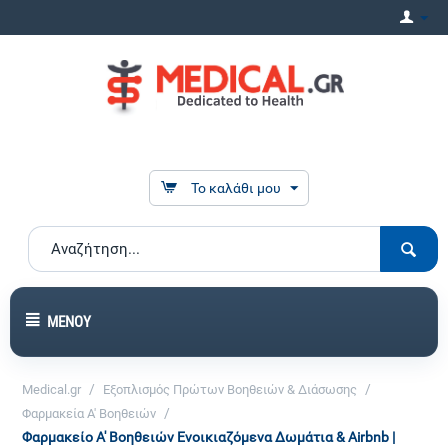
Το καλάθι μου
ΜΕΝΟΎ
/
/
Medical.gr
Εξοπλισμός Πρώτων Βοηθειών & Διάσωσης
/
Φαρμακεία Α' Βοηθειών
Φαρμακείο Α' Βοηθειών Ενοικιαζόμενα Δωμάτια & Airbnb |