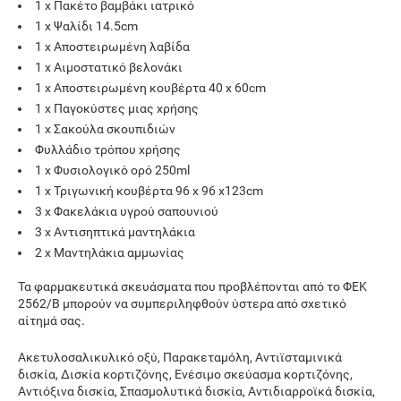
1 x Πακέτο βαμβάκι ιατρικό
1 x Ψαλίδι 14.5cm
1 x Αποστειρωμένη λαβίδα
1 x Αιμοστατικό βελονάκι
1 x Αποστειρωμένη κουβέρτα 40 x 60cm
1 x Παγοκύστες μιας χρήσης
1 x Σακούλα σκουπιδιών
Φυλλάδιο τρόπου χρήσης
1 x Φυσιολογικό ορό 250ml
1 x Τριγωνική κουβέρτα 96 x 96 x123cm
3 x Φακελάκια υγρού σαπουνιού
3 x Αντισηπτικά μαντηλάκια
2 x Μαντηλάκια αμμωνίας
Τα φαρμακευτικά σκευάσματα που προβλέπονται από το ΦΕΚ
2562/Β μπορούν να συμπεριληφθούν ύστερα από σχετικό
αίτημά σας.
Ακετυλοσαλικυλικό οξύ, Παρακεταμόλη, Αντιϊσταμινικά
δισκία, Δισκία κορτιζόνης, Ενέσιμο σκεύασμα κορτιζόνης,
Αντιόξινα δισκία, Σπασμολυτικά δισκία, Αντιδιαρροϊκά δισκία,