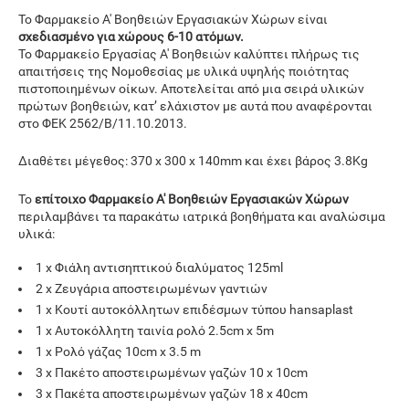
Το Φαρμακείο Α' Βοηθειών Εργασιακών Χώρων είναι
σχεδιασμένο για χώρους 6-10 ατόμων.
Το Φαρμακείο Εργασίας Α' Βοηθειών καλύπτει πλήρως τις
απαιτήσεις της Νομοθεσίας με υλικά υψηλής ποιότητας
πιστοποιημένων οίκων. Αποτελείται από μια σειρά υλικών
πρώτων βοηθειών, κατ’ ελάχιστον με αυτά που αναφέρονται
στο ΦΕΚ 2562/Β/11.10.2013.
Διαθέτει μέγεθος: 370 x 300 x 140mm και έχει βάρος 3.8Kg
Το
επίτοιχο Φαρμακείο Α' Βοηθειών Εργασιακών Χώρων
περιλαμβάνει τα παρακάτω ιατρικά βοηθήματα και αναλώσιμα
υλικά:
1 x Φιάλη αντισηπτικού διαλύματος 125ml
2 x Ζευγάρια αποστειρωμένων γαντιών
1 x Κουτί αυτοκόλλητων επιδέσμων τύπου hansaplast
1 x Αυτοκόλλητη ταινία ρολό 2.5cm x 5m
1 x Ρολό γάζας 10cm x 3.5 m
3 x Πακέτο αποστειρωμένων γαζών 10 x 10cm
3 x Πακέτα αποστειρωμένων γαζών 18 x 40cm