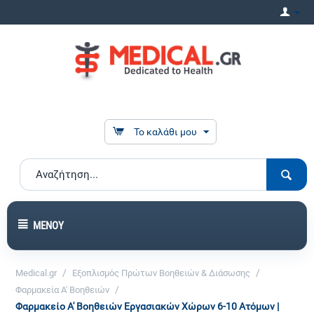
Το καλάθι μου
ΜΕΝΟΎ
/
/
Medical.gr
Εξοπλισμός Πρώτων Βοηθειών & Διάσωσης
/
Φαρμακεία Α' Βοηθειών
Φαρμακείο Α' Βοηθειών Εργασιακών Χώρων 6-10 Ατόμων |