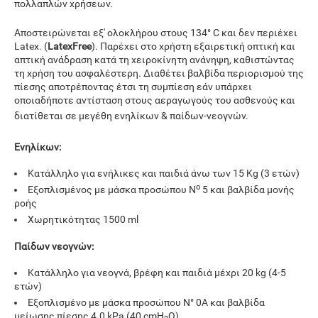
πολλαπλών χρήσεων.
Αποστειρώνεται εξ' ολοκλήρου στους 134° C και δεν περιέχει
Latex. (
LatexFree
). Παρέχει στο χρήστη εξαιρετική οπτική και
απτική ανάδραση κατά τη χειροκίνητη ανάνηψη, καθιστώντας
τη χρήση του ασφαλέστερη.
Διαθέτει βαλβίδα περιορισμού της
πίεσης αποτρέποντας έτσι τη συμπίεση εάν υπάρχει
οποιαδήποτε αντίσταση στους αεραγωγούς του ασθενούς και
δ
ιατίθεται σε μεγέθη ενηλίκων & παίδων-νεογνών.
Ενηλίκων:
Κατάλληλο για ενήλικες και παιδιά άνω των 15 Kg (3 ετών)
ο
Εξοπλισμένος με μάσκα προσώπου N
5 και βαλβίδα μονής
ροής
Χωρητικότητας 1500 ml
Παίδων νεογνών:
Κατάλληλο για νεογνά, βρέφη και παιδιά μέχρι 20 kg (4-5
ετών)
Εξοπλισμένο με μάσκα προσώπου N° 0Α και βαλβίδα
μείωσης πίεσης 4.0 kPa (40 cmH
O)