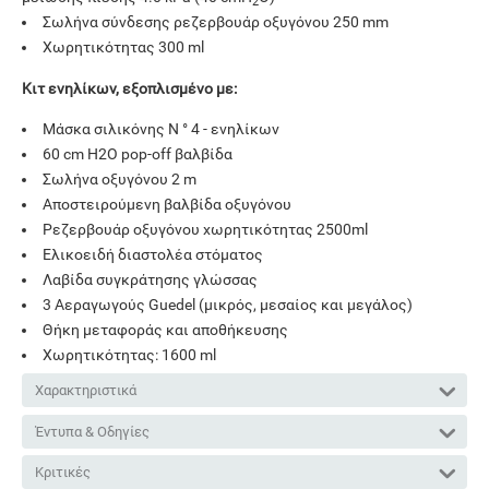
2
Σωλήνα σύνδεσης ρεζερβουάρ οξυγόνου 250 mm
Χωρητικότητας 300 ml
Κιτ ενηλίκων, εξοπλισμένο με:
Μάσκα σιλικόνης N ° 4 - ενηλίκων
60 cm H2O pop-off βαλβίδα
Σωλήνα οξυγόνου 2 m
Αποστειρούμενη βαλβίδα οξυγόνου
Ρεζερβουάρ οξυγόνου χωρητικότητας 2500ml
Ελικοειδή διαστολέα στόματος
Λαβίδα συγκράτησης γλώσσας
3 Αεραγωγούς Guedel (μικρός, μεσαίος και μεγάλος)
Θήκη μεταφοράς και αποθήκευσης
Χωρητικότητας: 1600 ml
Χαρακτηριστικά
Έντυπα & Οδηγίες
Κριτικές