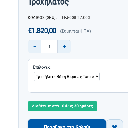
Τροχήλατος
ΚΩΔΙΚΟΣ (SKU):
H-J-008.27.003
€
1.820,00
(Συμπ/ται ΦΠΑ)
−
+
Επιλογές:
Διαθέσιμο από 10 έως 30 ημέρες
Προσθήκη στο Καλάθι