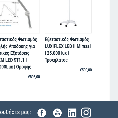
ταστικός Φωτισμός
Εξεταστικός Φωτισμός
λής Απόδοσης για
LUXIFLEX LED II Mimsal
ρικές Εξετάσεις
| 25.000 lux |
M LED ST1.1 |
Τροχήλατος
000Lux | Οροφής
€
500,00
€
896,00
ουθήστε μας: