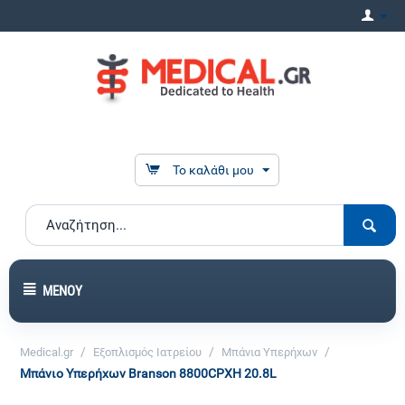
Το καλάθι μου
ΜΕΝΟΎ
/
/
/
Medical.gr
Εξοπλισμός Ιατρείου
Μπάνια Υπερήχων
Μπάνιο Υπερήχων Branson 8800CPXH 20.8L