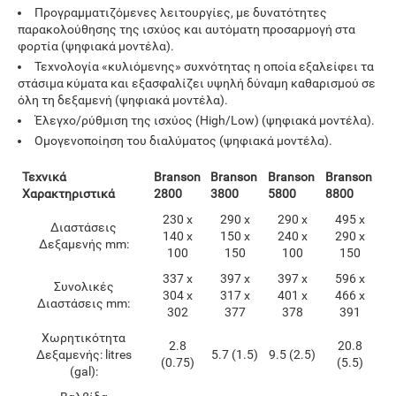
Προγραμματιζόμενες λειτουργίες, με δυνατότητες
παρακολούθησης της ισχύος και αυτόματη προσαρμογή στα
φορτία (ψηφιακά μοντέλα).
Τεχνολογία «κυλιόμενης» συχνότητας η οποία εξαλείφει τα
στάσιμα κύματα και εξασφαλίζει υψηλή δύναμη καθαρισμού σε
όλη τη δεξαμενή (ψηφιακά μοντέλα).
Έλεγχο/ρύθμιση της ισχύος (High/Low) (ψηφιακά μοντέλα).
Ομογενοποίηση του διαλύματος (ψηφιακά μοντέλα).
Τεχνικά
Branson
Branson
Branson
Branson
Χαρακτηριστικά
2800
3800
5800
8800
230 x
290 x
290 x
495 x
Διαστάσεις
140 x
150 x
240 x
290 x
Δεξαμενής mm:
100
150
100
150
337 x
397 x
397 x
596 x
Συνολικές
304 x
317 x
401 x
466 x
Διαστάσεις mm:
302
377
378
391
Χωρητικότητα
2.8
20.8
Δεξαμενής: litres
5.7 (1.5)
9.5 (2.5)
(0.75)
(5.5)
(gal):