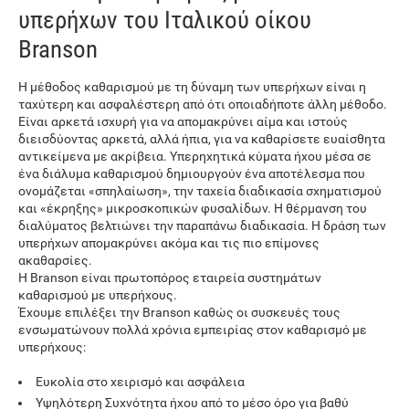
υπερήχων του Ιταλικού οίκου
Branson
Η μέθοδος καθαρισμού με τη δύναμη των υπερήχων είναι η
ταχύτερη και ασφαλέστερη από ότι οποιαδήποτε άλλη μέθοδο.
Είναι αρκετά ισχυρή για να απομακρύνει αίμα και ιστούς
διεισδύοντας αρκετά, αλλά ήπια, για να καθαρίσετε ευαίσθητα
αντικείμενα με ακρίβεια. Υπερηχητικά κύματα ήχου μέσα σε
ένα διάλυμα καθαρισμού δημιουργούν ένα αποτέλεσμα που
ονομάζεται «σπηλαίωση», την ταχεία διαδικασία σχηματισμού
και «έκρηξης» μικροσκοπικών φυσαλίδων. Η θέρμανση του
διαλύματος βελτιώνει την παραπάνω διαδικασία. Η δράση των
υπερήχων απομακρύνει ακόμα και τις πιο επίμονες
ακαθαρσίες.
Η Branson είναι πρωτοπόρος εταιρεία συστημάτων
καθαρισμού με υπερήχους.
Έχουμε επιλέξει την Branson καθώς οι συσκευές τους
ενσωματώνουν πολλά χρόνια εμπειρίας στον καθαρισμό με
υπερήχους:
Ευκολία στο χειρισμό και ασφάλεια
Υψηλότερη Συχνότητα ήχου από το μέσο όρο για βαθύ