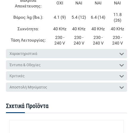
Βαλβίδα
ΟΧΙ
ΝΑΙ
ΝΑΙ
ΝΑΙ
Αποχέτευσης:
11.8
Βάρος: kg (lbs.):
4.1 (9)
5.4 (12)
6.4 (14)
(26)
Συχνότητα:
40 KHz
40 KHz
40 KHz
40 KHz
230 -
230 -
230 -
230 -
Τάση Λειτουργίας:
240 V
240 V
240 V
240 V
Χαρακτηριστικά
Έντυπα & Οδηγίες
Κριτικές
Αποστολή Μηνύματος
Σχετικά Προϊόντα