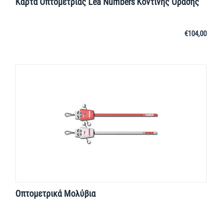
Κάρτα Οπτομετρίας Lea Numbers Κοντινής Όρασης
€
104,00
Οπτομετρικά Μολύβια