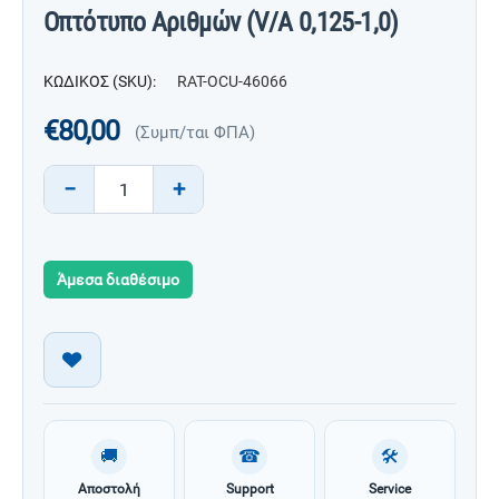
Οπτότυπο Αριθμών (V/A 0,125-1,0)
ΚΩΔΙΚΟΣ (SKU):
RAT-OCU-46066
€
80,00
(Συμπ/ται ΦΠΑ)
−
+
Άμεσα διαθέσιμο
🚚
☎
🛠
Αποστολή
Support
Service