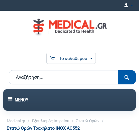
Το καλάθι μου
ΜΕΝΟΎ
/
/
/
Medical.gr
Εξοπλισμός Ιατρείου
Στατώ Ορών
Στατώ Ορών Τροχήλατο INOX AC552