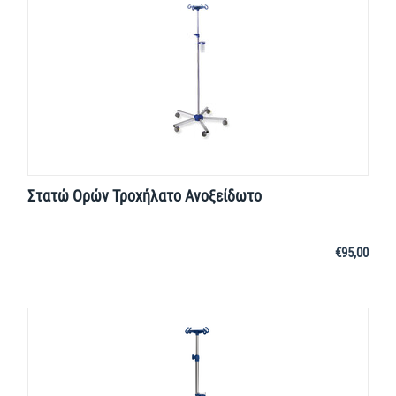
Στατώ Ορών Τροχήλατο Ανοξείδωτο
€
95,00