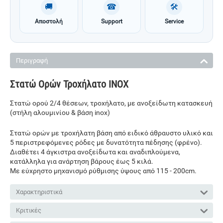
🚚
☎
🛠
Αποστολή
Support
Service
Περιγραφή
Στατώ Ορών Τροχήλατο INOX
Στατώ ορού 2/4 θέσεων, τροχήλατο, με ανοξείδωτη κατασκευή
(στήλη αλουμινίου & βάση inox)
Στατώ ορών με τροχήλατη βάση από ειδικό άθραυστο υλικό και
5 περιστρεφόμενες ρόδες με δυνατότητα πέδησης (φρένο).
Διαθέτει 4 άγκιστρα ανοξείδωτα και αναδιπλούμενα,
κατάλληλα για ανάρτηση βάρους έως 5 κιλά
.
Με εύχρηστο μηχανισμό ρύθμισης ύψους από 115 - 200cm.
Χαρακτηριστικά
Κριτικές