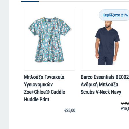
Κερδίζετε 21%
Μπλούζα Γυναικεία
Barco Essentials BE002
Yγειονομικών
Ανδρική Μπλούζα
Zoe+Chloe® Cuddle
Scrubs V-Neck Navy
Huddle Print
€
19,
€
15,
€
25,00