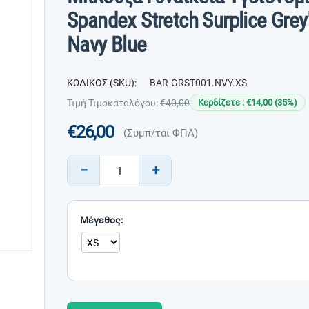
Spandex Stretch Surplice Gre
Navy Blue
ΚΩΔΙΚΟΣ (SKU):
BAR-GRST001.NVY.XS
Τιμή Τιμοκαταλόγου:
€
40,00
Κερδίζετε : €
14,00
(
35
%)
€
26,00
(Συμπ/ται ΦΠΑ)
−
+
Μέγεθος: