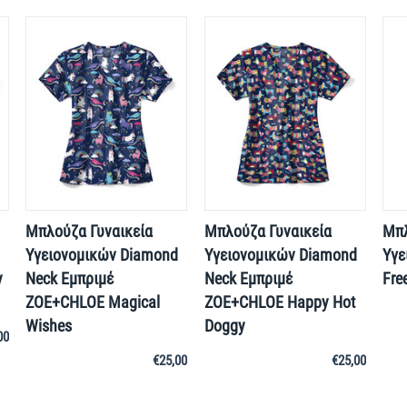
Μπλούζα Γυναικεία
Μπλούζα Γυναικεία
Μπλ
Yγειονομικών Diamond
Yγειονομικών Diamond
Υγε
y
Neck Εμπριμέ
Neck Εμπριμέ
Fre
ZOE+CHLOE Magical
ZOE+CHLOE Happy Hot
Wishes
Doggy
00
€
25,00
€
25,00