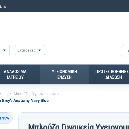
ΝΙΑ
ς
Εταιρείες
ΑΝΑΛΩΣΙΜΑ
ΥΓΕΙΟΝΟΜΙΚΗ
ΠΡΩΤΕΣ ΒΟΗΘΕΙΕΣ
ΙΑΤΡΕΙΟΥ
ΕΝΔΥΣΗ
ΔΙΑΣΩΣΗ
/
/
όδηση
Μπλούζες Υγειονομικών
 Grey's Anatomy Navy Blue
ε 35%
Μπλούζα Γυναικεία Yγειονομ