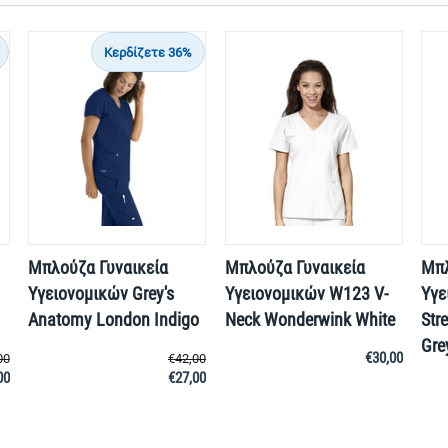
Κερδίζετε 36%
Μπλούζα Γυναικεία
Μπλούζα Γυναικεία
Μπλ
Yγειονομικών Grey's
Yγειονομικών W123 V-
Υγε
Anatomy London Indigo
Neck Wonderwink White
Str
Gre
€
30,00
00
€
42,00
00
€
27,00